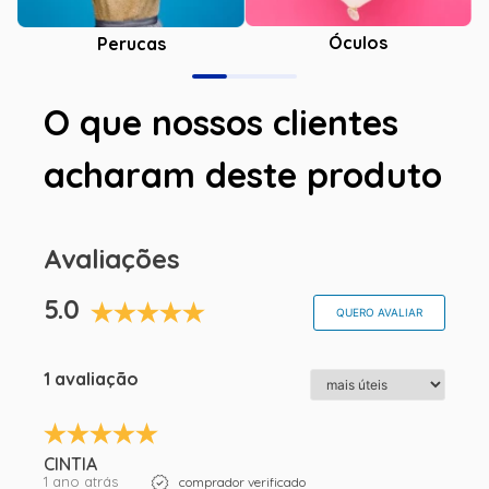
Óculos
Perucas
O que nossos clientes
acharam deste produto
Avaliações
5.0
QUERO AVALIAR
1 avaliação
CINTIA
1 ano atrás
comprador verificado