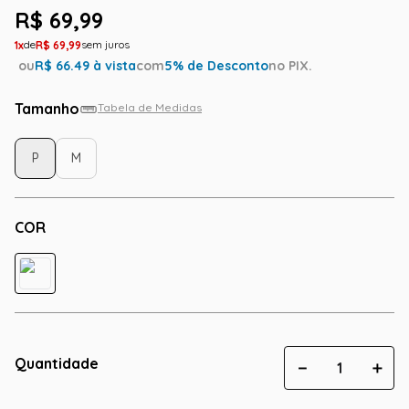
R$
69
,
99
1
R$
69
,
99
ou
R$
66.49
à vista
com
5
% de Desconto
no PIX.
Tamanho
Tabela de Medidas
P
M
COR
Quantidade
－
＋