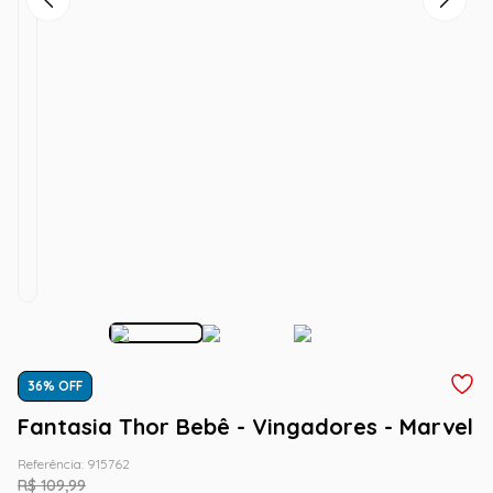
36
% OFF
Fantasia Thor Bebê - Vingadores - Marvel
Referência
:
915762
R$
109
,
99