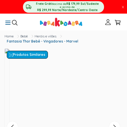
Frete Grátis
acima de
R$ 179,99
Sul/Sudeste
X
e acima de
R$ 299,99
Norte/Nordeste/Centro Oeste
Bebê
Heróis e vilões
Fantasia Thor Bebê - Vingadores - Marvel
Produtos Similares