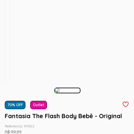
70
% OFF
Outlet
Fantasia The Flash Body Bebê - Original
Referência
:
911422
R$
99
,
99