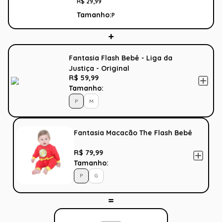
R$
29
,
99
Tamanho:
P
Fantasia Flash Bebê - Liga da
Justiça - Original
R$ 59,99
Tamanho:
P
M
Fantasia Macacão The Flash Bebê
R$ 79,99
Tamanho:
P
G