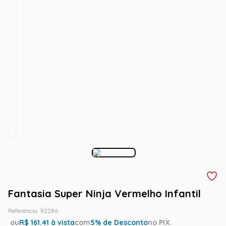
Fantasia Super Ninja Vermelho Infantil
Referência
:
92286
ou
R$
161.41
à vista
com
5
% de Desconto
no PIX.