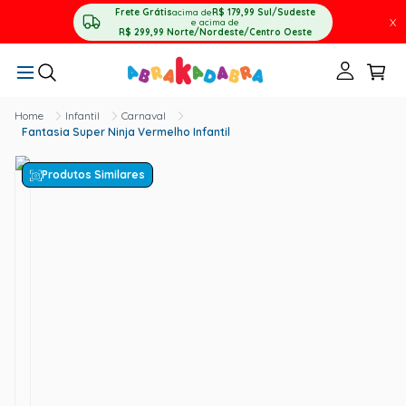
Frete Grátis
acima de
R$ 179,99
Sul/Sudeste
X
e acima de
R$ 299,99
Norte/Nordeste/Centro Oeste
Infantil
Carnaval
Fantasia Super Ninja Vermelho Infantil
Produtos Similares