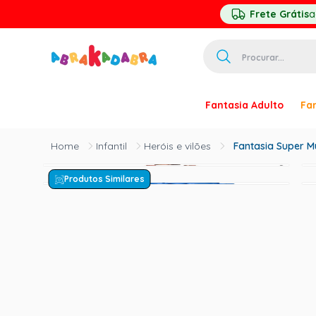
Frete Grátis
a
Procurar...
TERMOS MAIS 
Fantasia Adulto
Fan
1
º
homem ar
2
º
princesa
Infantil
Heróis e vilões
Fantasia Super Mul
3
º
pirata
Produtos Similares
4
º
mascara
5
º
paquita
6
º
harry pott
7
º
palhaço
8
º
kpop
9
º
branca ne