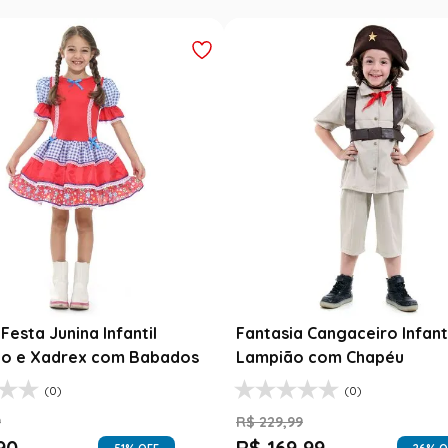
esta Junina Bebê Menina
Saia Infantil Festa Junina 
a Rosa Floral com Renda
Xadrez Preto com Girasso
9
R$
129
,
99
99
R$
78
,
90
47
% OFF
39
% O
$
99
,
99
1
R$
78
,
90