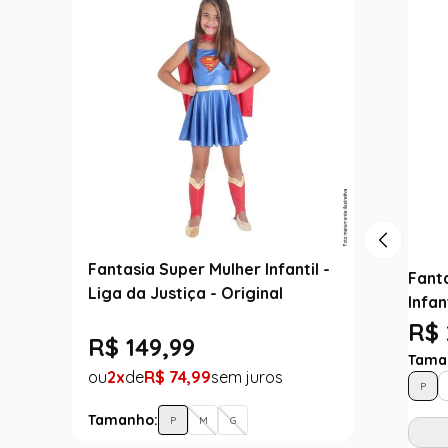
Fantasia Super Mulher Infantil -
Fant
Liga da Justiça - Original
Infan
R$ 
R$
149
,
99
Tama
2
R$
74
,
99
P
Tamanho:
P
M
G