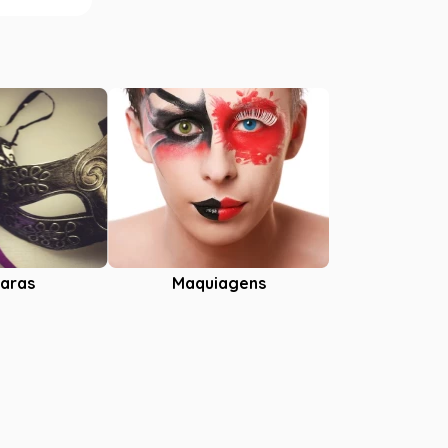
aras
Maquiagens