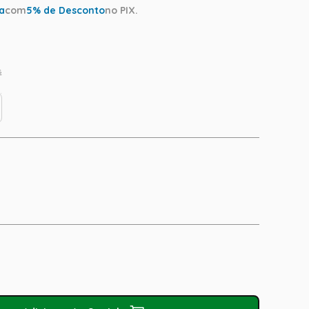
ta
com
5
% de Desconto
no PIX.
s