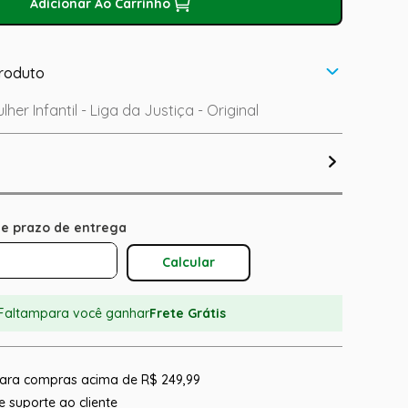
Adicionar Ao Carrinho
roduto
her Infantil - Liga da Justiça - Original
Calcular O Frete
Faltam
para você ganhar
Frete Grátis
 para compras acima de R$ 249,99
 suporte ao cliente