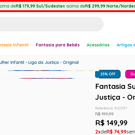
cima de
R$ 179,99
Sul/Sudeste
e acima de
R$ 299,99
Norte/Nordes
BUSCADOS
tasia Infantil
Fantasia para Bebês
Acessórios
Artigos 
anha
her Infantil - Liga da Justiça - Original
25
% OFF
Ou
Fantasia Su
Justiça - Or
er
Referência
:
922057
R$
199
,
99
R$
149
,
99
2
R$
74
,
99
ve