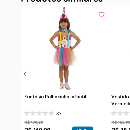
Fantasia Festa Junina Adulto
Roupa F
Jardineira Xadrez Caipira Azul
Fantasi
R$
139
,
99
R$
189
,
9
Luxo
R$
99
,
99
R$
99
,
29
% OFF
1
R$
99
,
99
1
R