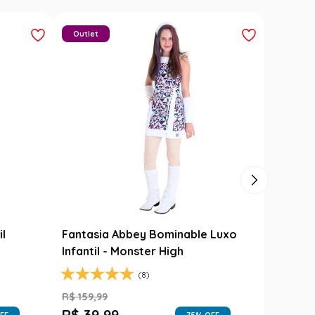
Carimbó
Saia Festa Junina Infantil Branca
l
Noivinha com Fitas Coloridas
R$
78
,
90
R$
49
,
99
FF
37
% OFF
1
R$
49
,
99