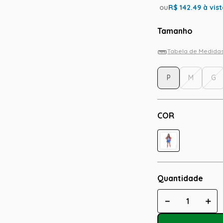
ou
R$
142.49
à vis
Tamanho
Tabela de Medida
P
M
G
COR
Quantidade
－
＋