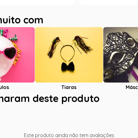
muito com
ulos
Tiaras
Másc
charam deste produto
Este produto ainda não tem avaliações