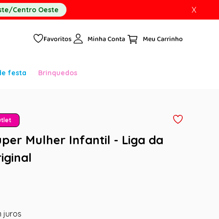
X
te/Centro Oeste
Favoritos
Minha Conta
de festa
Brinquedos
tlet
per Mulher Infantil - Liga da
iginal