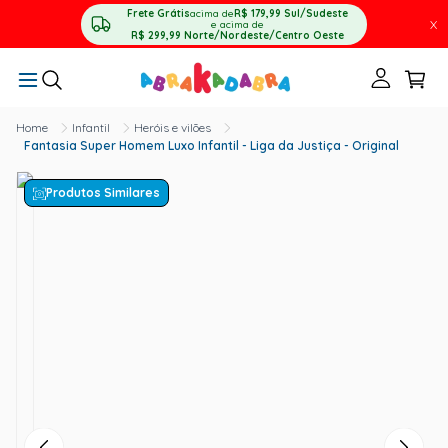
Frete Grátis
acima de
R$ 179,99
Sul/Sudeste
X
e acima de
R$ 299,99
Norte/Nordeste/Centro Oeste
Infantil
Heróis e vilões
Fantasia Super Homem Luxo Infantil - Liga da Justiça - Original
Produtos Similares