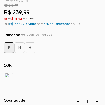
Referência
:
937275
R$
319
,
99
R$
239
,
99
4
R$
63
,
02
ou
R$
227.99
à vista
com
5
% de Desconto
no PIX.
Tamanho
Tabela de Medidas
P
M
G
COR
Quantidade
－
＋