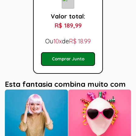
Valor total:
R$ 189,99
Ou
10x
de
R$
18.99
Comprar Junto
Esta fantasia combina muito com