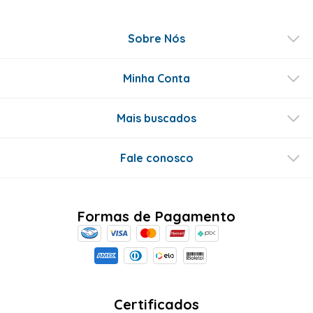
Sobre Nós
Minha Conta
Mais buscados
Fale conosco
Formas de Pagamento
Certificados