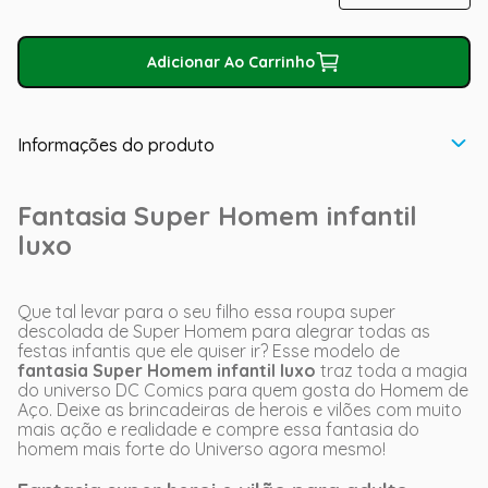
Adicionar Ao Carrinho
Informações do produto
Fantasia Super Homem infantil
luxo
Que tal levar para o seu filho essa roupa super
descolada de Super Homem para alegrar todas as
festas infantis que ele quiser ir? Esse modelo de
fantasia Super Homem infantil luxo
traz toda a magia
do universo DC Comics para quem gosta do Homem de
Aço. Deixe as brincadeiras de herois e vilões com muito
mais ação e realidade e compre essa fantasia do
homem mais forte do Universo agora mesmo!