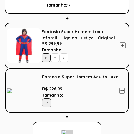
Tamanho:
G
Fantasia Super Homem Luxo
Infantil - Liga da Justiça - Original
R$ 239,99
Tamanho:
P
M
G
Fantasia Super Homem Adulto Luxo
R$ 226,99
Tamanho:
P