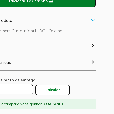
Adicionar Ao Carrinho
roduto
mem Curto Infantil - DC - Original
cnicas
Calcular O Frete
Faltam
para você ganhar
Frete Grátis