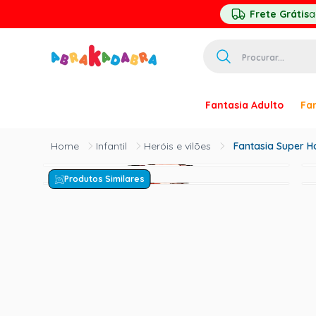
Frete Grátis
a
Procurar...
TERMOS MAIS 
Fantasia Adulto
Fan
1
º
homem ar
2
º
princesa
Infantil
Heróis e vilões
Fantasia Super Ho
3
º
pirata
Produtos Similares
4
º
paquita
5
º
harry pott
6
º
mascara
7
º
palhaço
8
º
kpop
9
º
rumi