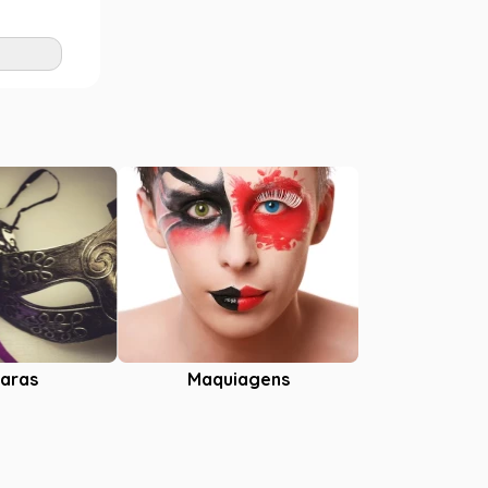
G
Adicionar
aras
Maquiagens