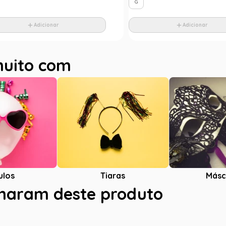
G
Adicionar
Adicionar
muito com
ulos
Tiaras
Másc
charam deste produto