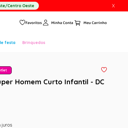
X
te/Centro Oeste
Favoritos
Minha Conta
de festa
Brinquedos
tlet
uper Homem Curto Infantil - DC