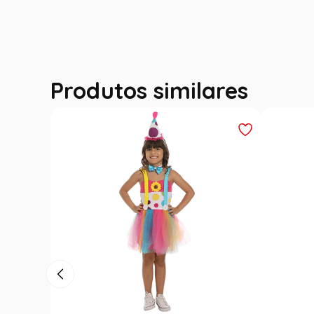
Produtos similares
Fantasia Festa Junina Adulto
Roupa F
Jardineira Xadrez Caipira Azul
Fantasi