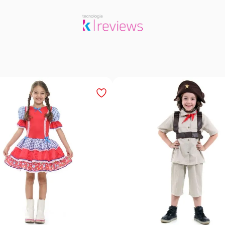
esta Junina Bebê Menina
Saia Infantil Festa Junina 
a Rosa Floral com Renda
Xadrez Preto com Girasso