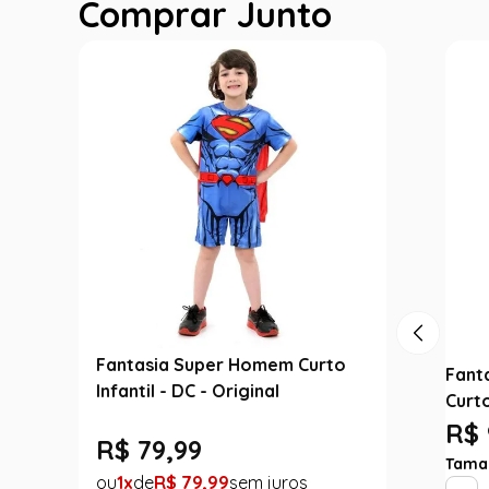
Comprar Junto
Fantasia Super Homem Curto
Fant
Infantil - DC - Original
Curto
R$ 
R$
79
,
99
Tama
1
R$
79
,
99