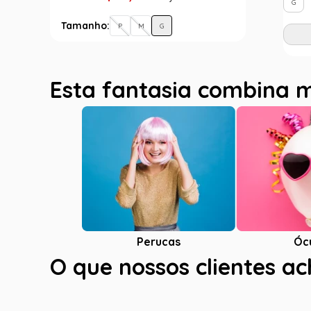
G
Tamanho:
P
M
G
Esta fantasia combina 
Óc
Perucas
O que nossos clientes a