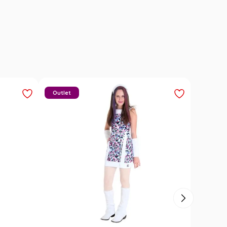
Carimbó
Saia Festa Junina Infantil Branca
l
Noivinha com Fitas Coloridas