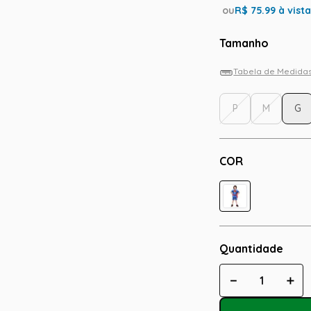
ou
R$
75.99
à vist
Tamanho
Tabela de Medida
P
M
G
COR
Quantidade
－
＋