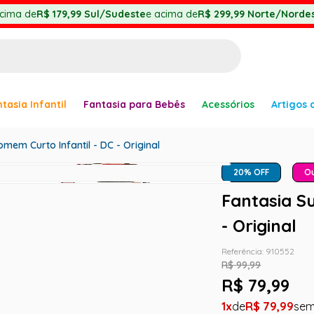
cima de
R$ 179,99
Sul/Sudeste
e acima de
R$ 299,99
Norte/Nordes
BUSCADOS
tasia Infantil
Fantasia para Bebês
Acessórios
Artigos 
anha
mem Curto Infantil - DC - Original
20
% OFF
Ou
Fantasia S
er
- Original
Referência
:
910552
R$
99
,
99
R$
79
,
99
1
R$
79
,
99