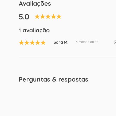
Avaliações
5.0
1 avaliação
Sara M.
5 meses atrás
Perguntas & respostas