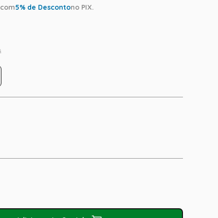
a
com
5
% de Desconto
no PIX.
s