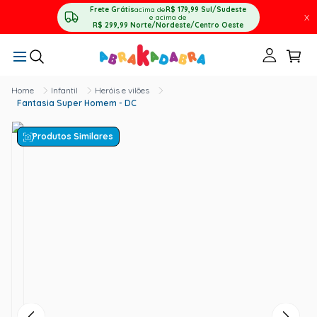
Frete Grátis
acima de
R$ 179,99
Sul/Sudeste
X
e acima de
R$ 299,99
Norte/Nordeste/Centro Oeste
Infantil
Heróis e vilões
Fantasia Super Homem - DC
Produtos Similares