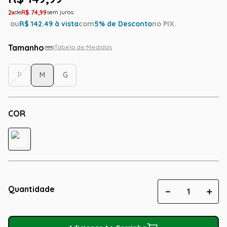
2
R$
74
,
99
ou
R$
142.49
à vista
com
5
% de Desconto
no PIX.
Tamanho
Tabela de Medidas
P
M
G
COR
Quantidade
－
＋