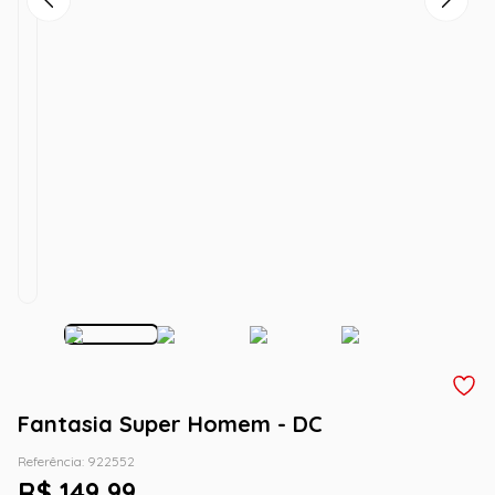
Fantasia Super Homem - DC
Referência
:
922552
R$
149
,
99