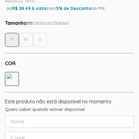
Referência
:
38518
ou
R$
28.49
à vista
com
5
% de Desconto
no PIX.
Tamanho
Tabela de Medidas
P
M
G
COR
Este produto não está disponível no momento
Quero saber quando estiver disponível