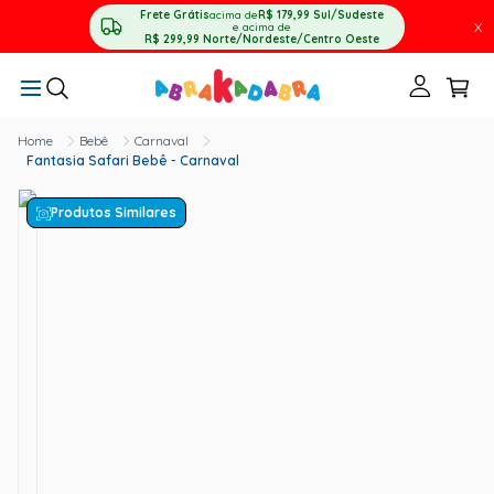
Frete Grátis
acima de
R$ 179,99
Sul/Sudeste
X
e acima de
R$ 299,99
Norte/Nordeste/Centro Oeste
Bebê
Carnaval
Fantasia Safari Bebê - Carnaval
Produtos Similares