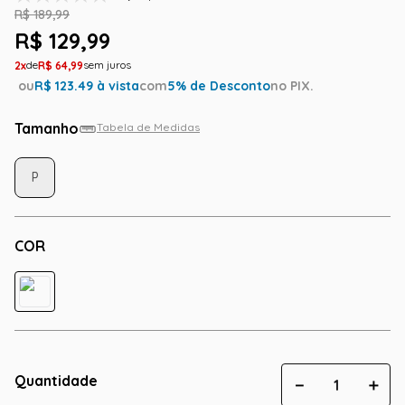
R$
189
,
99
R$
129
,
99
2
R$
64
,
99
ou
R$
123.49
à vista
com
5
% de Desconto
no PIX.
Tamanho
Tabela de Medidas
P
COR
Quantidade
－
＋