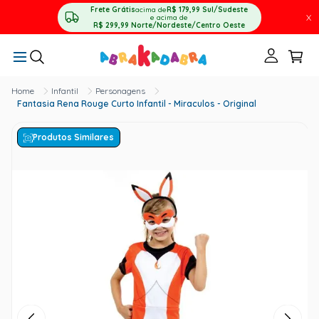
Frete Grátis
acima de
R$ 179,99
Sul/Sudeste
X
e acima de
R$ 299,99
Norte/Nordeste/Centro Oeste
Infantil
Personagens
Fantasia Rena Rouge Curto Infantil - Miraculos - Original
Produtos Similares