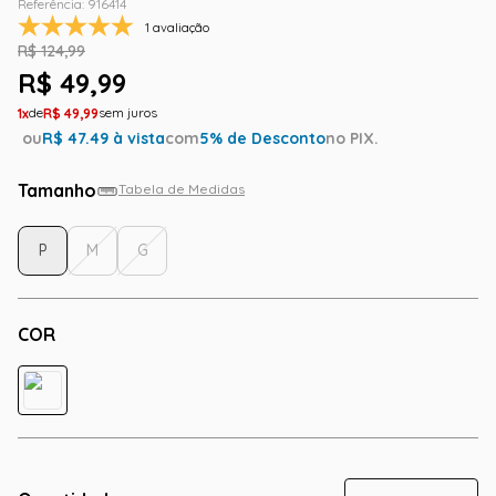
Referência
:
916414
1 avaliação
R$
124
,
99
R$
49
,
99
1
R$
49
,
99
ou
R$
47.49
à vista
com
5
% de Desconto
no PIX.
Tamanho
Tabela de Medidas
P
M
G
COR