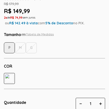
R$
179
,
99
R$
149
,
99
2
R$
74
,
99
ou
R$
142.49
à vista
com
5
% de Desconto
no PIX.
Tamanho
Tabela de Medidas
P
M
G
COR
Quantidade
－
＋