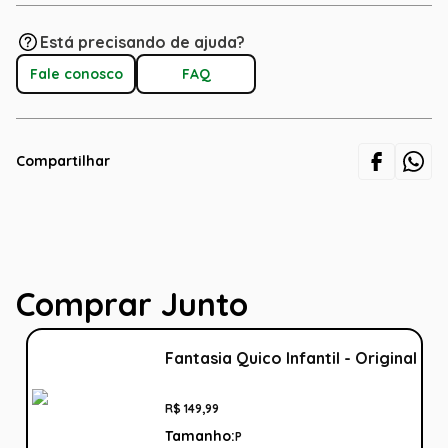
Está precisando de ajuda?
Fale conosco
FAQ
Compartilhar
Comprar Junto
Fantasia Quico Infantil - Original
R$
149
,
99
Tamanho:
P