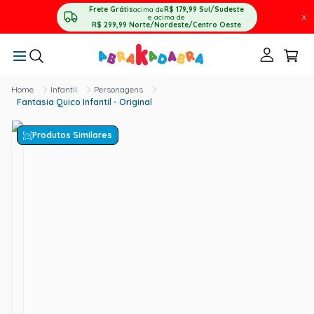
Frete Grátis
acima de
R$ 179,99
Sul/Sudeste
X
e acima de
R$ 299,99
Norte/Nordeste/Centro Oeste
Infantil
Personagens
Fantasia Quico Infantil - Original
Produtos Similares