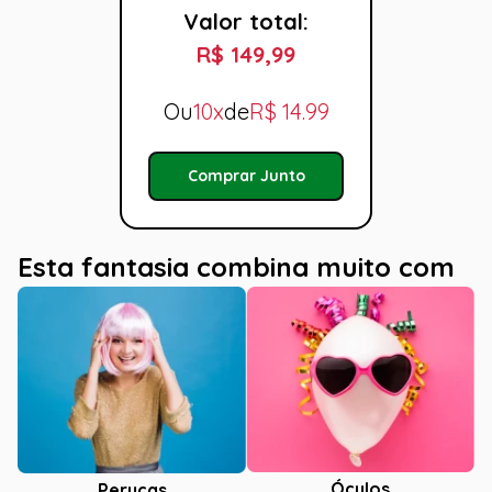
Valor total:
R$ 149,99
Ou
10x
de
R$
14.99
Comprar Junto
Esta fantasia combina muito com
Óculos
Perucas