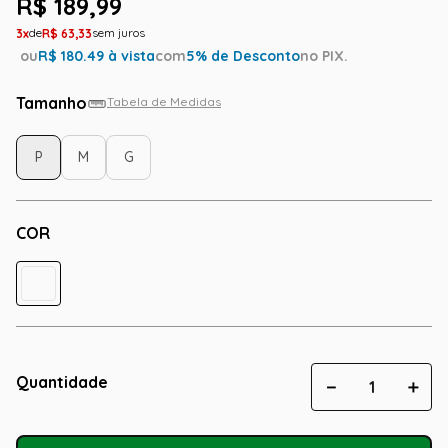
R$
189
,
99
3
R$
63
,
33
ou
R$
180.49
à vista
com
5
% de Desconto
no PIX.
Tamanho
Tabela de Medidas
P
M
G
COR
Quantidade
－
＋