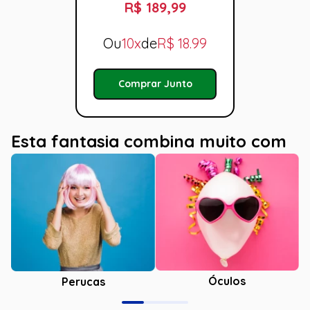
R$ 189,99
Ou
10x
de
R$
18.99
Comprar Junto
Esta fantasia combina muito com
Óculos
Perucas