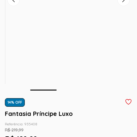
14
% OFF
Fantasia Príncipe Luxo
Referência
:
935408
R$
219
,
99