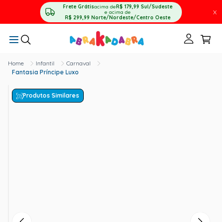
Frete Grátis
acima de
R$ 179,99
Sul/Sudeste
X
e acima de
R$ 299,99
Norte/Nordeste/Centro Oeste
Infantil
Carnaval
Fantasia Príncipe Luxo
Produtos Similares