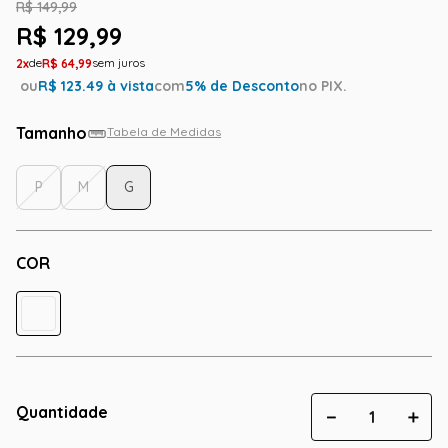
R$
149
,
99
R$
129
,
99
2
R$
64
,
99
ou
R$
123.49
à vista
com
5
% de Desconto
no PIX.
Tamanho
Tabela de Medidas
P
M
G
COR
Quantidade
－
＋