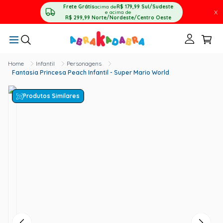
Frete Grátis
acima de
R$ 179,99
Sul/Sudeste
X
e acima de
R$ 299,99
Norte/Nordeste/Centro Oeste
Infantil
Personagens
Fantasia Princesa Peach Infantil - Super Mario World
Produtos Similares