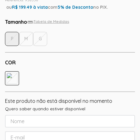
ou
R$
199.49
à vista
com
5
% de Desconto
no PIX.
Tamanho
Tabela de Medidas
P
M
G
COR
Este produto não está disponível no momento
Quero saber quando estiver disponível