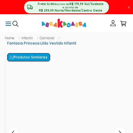
Frete Grátis
acima de
R$ 179,99
Sul/Sudeste
X
e acima de
R$ 299,99
Norte/Nordeste/Centro Oeste
Infantil
Carnaval
Fantasia Princesa Lilás Vestido Infantil
Produtos Similares