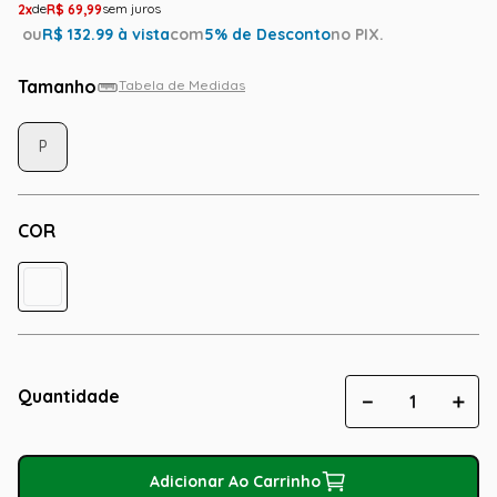
2
R$
69
,
99
ou
R$
132.99
à vista
com
5
% de Desconto
no PIX.
Tamanho
Tabela de Medidas
P
COR
Quantidade
－
＋
Adicionar Ao Carrinho