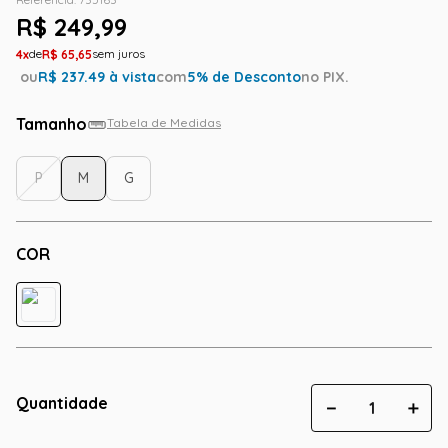
R$
249
,
99
4
R$
65
,
65
ou
R$
237.49
à vista
com
5
% de Desconto
no PIX.
Tamanho
Tabela de Medidas
P
M
G
COR
Quantidade
－
＋