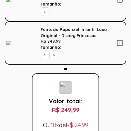
Tamanho:
G
Fantasia Rapunzel Infantil Luxo
Original - Disney Princesas
R$ 249,99
Tamanho:
M
G
Valor total:
R$ 249,99
Ou
10x
de
R$
24.99