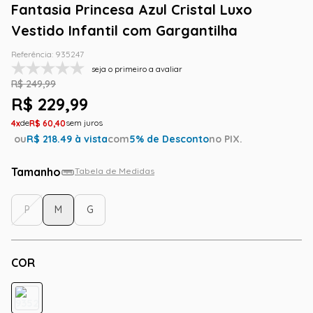
Fantasia Princesa Azul Cristal Luxo
Vestido Infantil com Gargantilha
Referência
:
935247
seja o primeiro a avaliar
R$
249
,
99
R$
229
,
99
4
R$
60
,
40
ou
R$
218.49
à vista
com
5
% de Desconto
no PIX.
Tamanho
Tabela de Medidas
P
M
G
COR