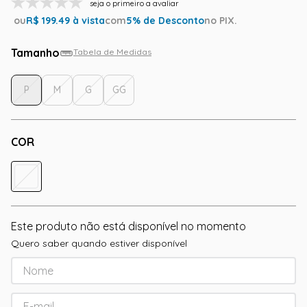
seja o primeiro a avaliar
ou
R$
199.49
à vista
com
5
% de Desconto
no PIX.
Tamanho
Tabela de Medidas
P
M
G
GG
COR
Este produto não está disponível no momento
Quero saber quando estiver disponível