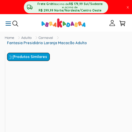
Frete Grátis
acima de
R$ 179,99
Sul/Sudeste
X
e acima de
R$ 299,99
Norte/Nordeste/Centro Oeste
Adulto
Carnaval
Fantasia Presidiário Laranja Macacão Adulto
Produtos Similares