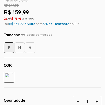
Referência
:
922601
R$
249
,
99
R$
159
,
99
2
R$
79
,
99
ou
R$
151.99
à vista
com
5
% de Desconto
no PIX.
Tamanho
Tabela de Medidas
P
M
G
COR
Quantidade
－
＋