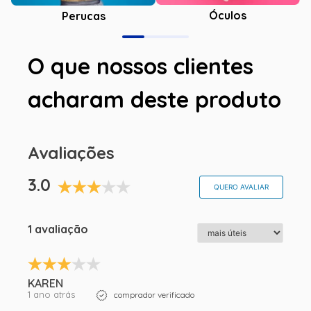
Óculos
Perucas
O que nossos clientes
acharam deste produto
Avaliações
3.0
QUERO AVALIAR
1 avaliação
KAREN
1 ano atrás
comprador verificado