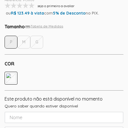
seja o primeiro a avaliar
ou
R$
123.49
à vista
com
5
% de Desconto
no PIX.
Tamanho
Tabela de Medidas
P
M
G
COR
Este produto não está disponível no momento
Quero saber quando estiver disponível