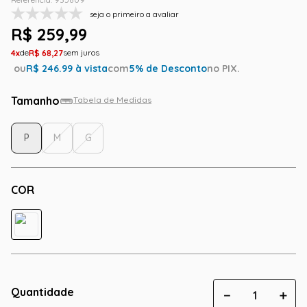
seja o primeiro a avaliar
R$
259
,
99
4
R$
68
,
27
ou
R$
246.99
à vista
com
5
% de Desconto
no PIX.
Tamanho
Tabela de Medidas
P
M
G
COR
Quantidade
－
＋