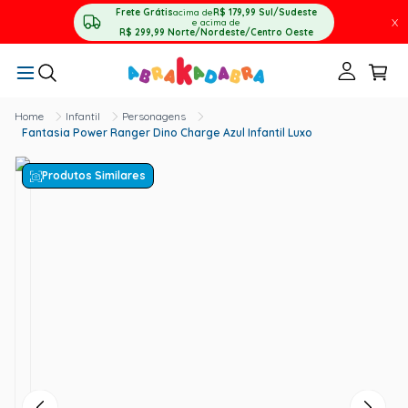
Frete Grátis
acima de
R$ 179,99
Sul/Sudeste
X
e acima de
R$ 299,99
Norte/Nordeste/Centro Oeste
Infantil
Personagens
Fantasia Power Ranger Dino Charge Azul Infantil Luxo
Produtos Similares