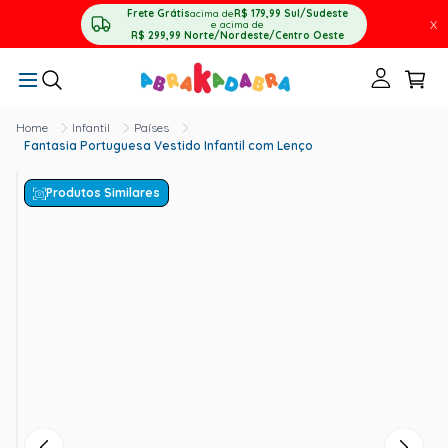
Frete Grátis
acima de
R$ 179,99
Sul/Sudeste
X
e acima de
R$ 299,99
Norte/Nordeste/Centro Oeste
Infantil
Países
Fantasia Portuguesa Vestido Infantil com Lenço
Produtos Similares