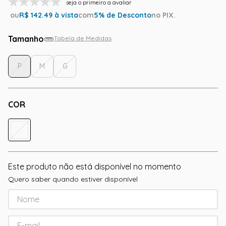
seja o primeiro a avaliar
ou
R$
142.49
à vista
com
5
% de Desconto
no PIX.
Tamanho
Tabela de Medidas
P
M
G
COR
Este produto não está disponível no momento
Quero saber quando estiver disponível