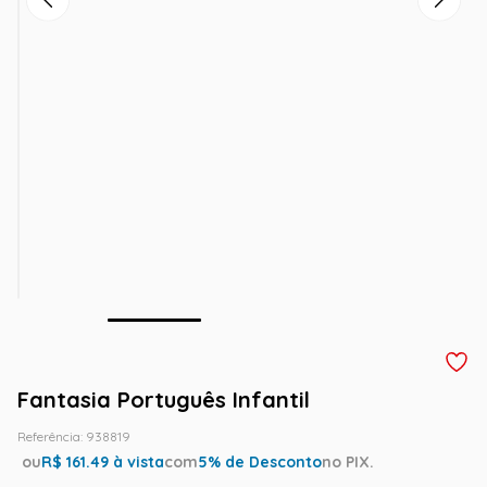
Fantasia Português Infantil
Referência
:
938819
ou
R$
161.49
à vista
com
5
% de Desconto
no PIX.