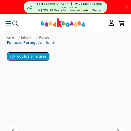
Frete Grátis
acima de
R$ 179,99
Sul/Sudeste
X
e acima de
R$ 299,99
Norte/Nordeste/Centro Oeste
Infantil
Países
Fantasia Português Infantil
Produtos Similares