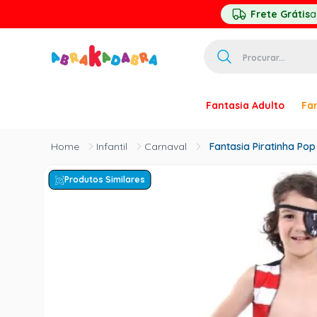
Frete Grátis
a
Procurar...
TERMOS MAIS 
Fantasia Adulto
Fan
1
º
homem ar
2
º
princesa
Infantil
Carnaval
Fantasia Piratinha Pop 
3
º
pirata
Produtos Similares
4
º
palhaço
5
º
mascara
6
º
paquita
7
º
harry pott
8
º
kpop
9
º
branca ne