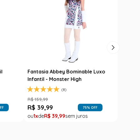
il
Fantasia Abbey Bominable Luxo
Infantil - Monster High
(8)
R$
159
,
99
R$
39
,
99
FF
75
% OFF
1
R$
39
,
99