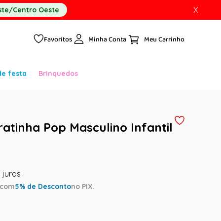
X
te/Centro Oeste
Favoritos
Minha Conta
de festa
Brinquedos
ratinha Pop Masculino Infantil
com
5
% de Desconto
no PIX.