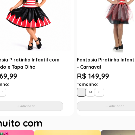
sia Piratinha Infantil com
Fantasia Piratinha Infant
ido e Tapa Olho
- Carnaval
69,99
R$ 149,99
nho:
Tamanho:
P
P
M
G
Adicionar
Adicionar
muito com