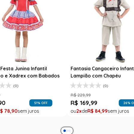
Festa Junina Infantil
Fantasia Cangaceiro Infant
o e Xadrex com Babados
Lampião com Chapéu
(0)
(0)
9
R$
229
,
99
90
R$
169
,
99
51
% OFF
26
% O
$
78
,
90
2
R$
84
,
99