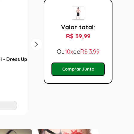
Valor total:
R$ 39,99
Ou
10x
de
R$
3.99
il - Dress Up
Fantasia Selva Masculino Pop
Fantas
Carna
R$ 16,99
Comprar Junto
R$ 7
Tamanho:
Taman
P
G
P
Adicionar