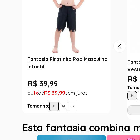
Fantasia Piratinha Pop Masculino
Fanta
Infantil
Vest
R$ 
R$
39
,
99
Tama
1
R$
39
,
99
M
Tamanho:
P
M
G
Esta fantasia combina 