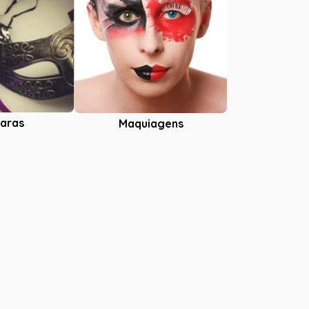
aras
Maquiagens