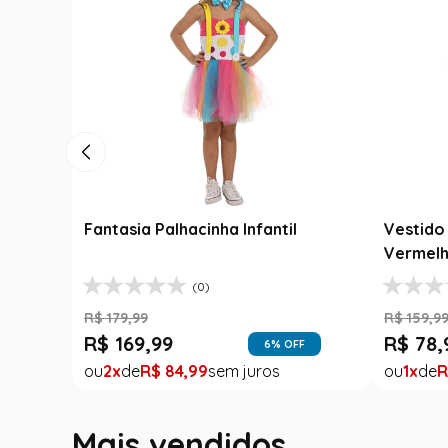
Fantasia Palhacinha Infantil
Vestido 
Vermelh
(0)
R$
179
,
99
R$
159
,
9
R$
169
,
99
R$
78
,
6
% OFF
2
R$
84
,
99
1
R
Mais vendidos