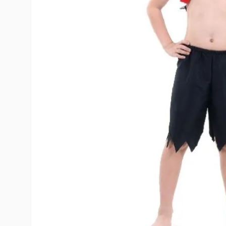
10
º
toy story