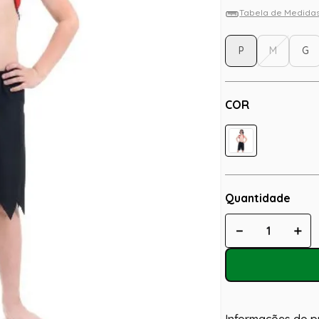
Tabela de Medida
P
M
G
COR
Quantidade
－
＋
Informações do p