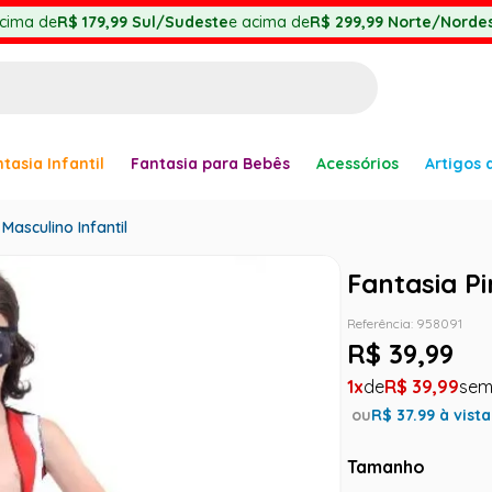
cima de
R$ 179,99
Sul/Sudeste
e acima de
R$ 299,99
Norte/Nordes
BUSCADOS
tasia Infantil
Fantasia para Bebês
Acessórios
Artigos 
anha
Masculino Infantil
Fantasia Pi
Referência
:
958091
R$
39
,
99
1
R$
39
,
99
er
ou
R$
37.99
à vista
Tamanho
ve