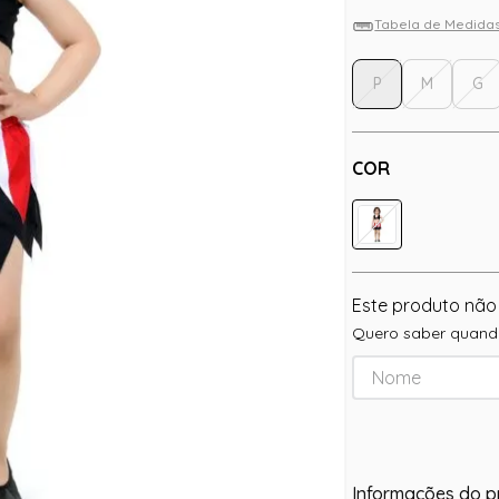
Tabela de Medida
P
M
G
COR
Este produto não
Quero saber quando
Informações do p