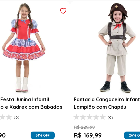
Festa Junina Infantil
Fantasia Cangaceiro Infant
o e Xadrex com Babados
Lampião com Chapéu
(0)
(0)
9
R$
229
,
99
90
R$
169
,
99
51
% OFF
26
% O