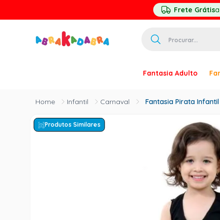
Frete Grátis
a
Procurar...
TERMOS MAIS 
Fantasia Adulto
Fan
1
º
homem ar
2
º
princesa
Infantil
Carnaval
Fantasia Pirata Infant
3
º
pirata
Produtos Similares
4
º
palhaço
5
º
mascara
6
º
paquita
7
º
harry pott
8
º
kpop
9
º
branca ne