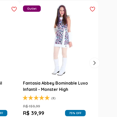
Outlet
il
Fantasia Abbey Bominable Luxo
Infantil - Monster High
(8)
R$
159
,
99
R$
39
,
99
FF
75
% OFF