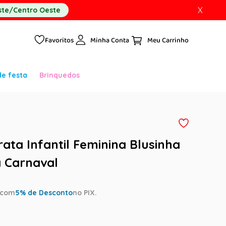
X
te/Centro Oeste
Favoritos
Minha Conta
de festa
Brinquedos
rata Infantil Feminina Blusinha
a Carnaval
com
5
% de Desconto
no PIX.