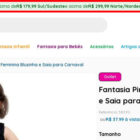
cima de
R$ 179,99
Sul/Sudeste
e acima de
R$ 299,99
Norte/Nordes
BUSCADOS
tasia Infantil
Fantasia para Bebês
Acessórios
Artigos 
anha
il Feminina Blusinha e Saia para Carnaval
Outlet
Fantasia Pi
e Saia par
Referência
:
58090
er
ou
R$
37.99
à vista
Tamanho
ve