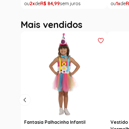
2
R$
84
,
99
1
R
Mais vendidos
Fantasia Palhacinha Infantil
Vestido 