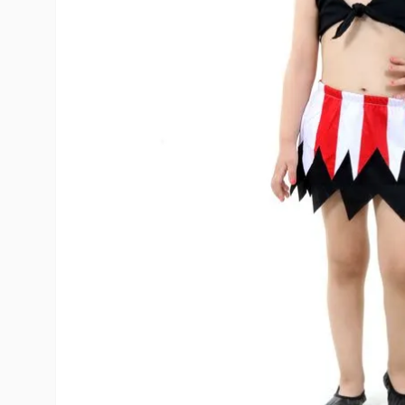
10
º
toy story