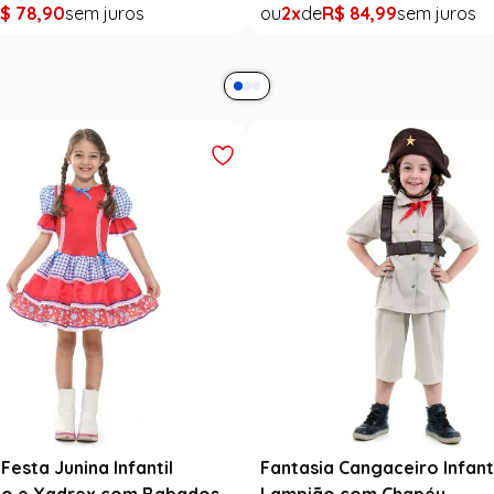
$
78
,
90
2
R$
84
,
99
Festa Junina Infantil
Fantasia Cangaceiro Infant