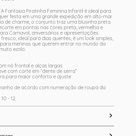
 A Fantasia Piratinha Feminina Infantil é ideal para
quer festa em uma grande expedição em alto-mar.
ia de charme, o conjunto traz uma blusinha preta
ecorte em pontas nas cores preta, vermelha e
para Carnaval, aniversários e apresentações.
 fresco, ideal para dias quentes, é um look simples,
so para meninas que querem entrar no mundo da
uito estilo.
com nó frontal e alças largas
leve com corte em “dente de serra”
tura para maior conforto e ajuste
amanho de acordo com numeração de roupa da
G 10 - 12