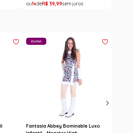
1
R$
39
,
99
Outlet
il
Fantasia Abbey Bominable Luxo