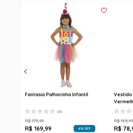
Fantasia Palhacinha Infantil
Vestido 
Vermelh
(0)
R$
179
,
99
R$
159
,
9
R$
169
,
99
R$
78
,
6
% OFF