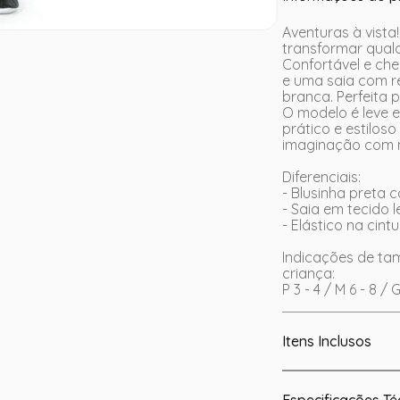
Aventuras à vista!
transformar qual
Confortável e che
e uma saia com r
branca. Perfeita 
O modelo é leve e
prático e estilo
imaginação com m
Diferenciais:
- Blusinha preta 
- Saia em tecido 
- Elástico na cin
Indicações de t
criança:
P 3 - 4 / M 6 - 8 / 
Itens Inclusos