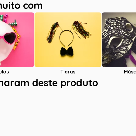
muito com
ulos
Tiaras
Másc
charam deste produto