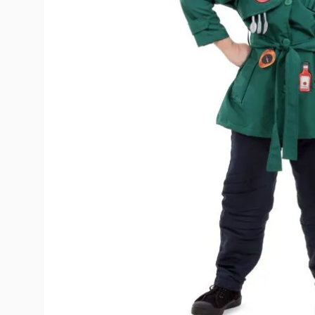
10
º
toy story