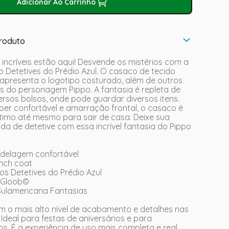
Adicionar Ao Carrinho
roduto
 incríveis estão aqui! Desvende os mistérios com a
do Detetives do Prédio Azul. O casaco de tecido
 apresenta o logotipo costurado, além de outros
s do personagem Pippo. A fantasia é repleta de
rsos bolsos, onde pode guardar diversos itens.
er confortável e amarração frontal, o casaco é
ótimo até mesmo para sair de casa. Deixe sua
ida de detetive com essa incrível fantasia do Pippo
odelagem confortável
ench coat
vos Detetives do Prédio Azul
l Gloob©
 Sulamericana Fantasias
em o mais alto nível de acabamento e detalhes nas
 Ideal para festas de aniversários e para
os. É a experiência de uso mais completa e real,