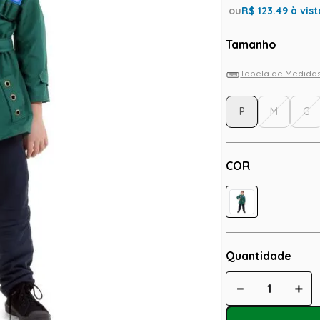
ou
R$
123.49
à vist
Tamanho
Tabela de Medida
P
M
G
COR
Quantidade
－
＋