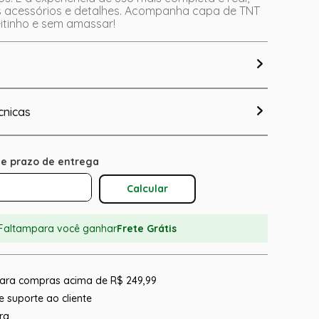
s acessórios e detalhes. Acompanha capa de TNT
itinho e sem amassar!
cnicas
Calcular O Frete
Faltam
para você ganhar
Frete Grátis
 para compras acima de R$ 249,99
 suporte ao cliente
ra