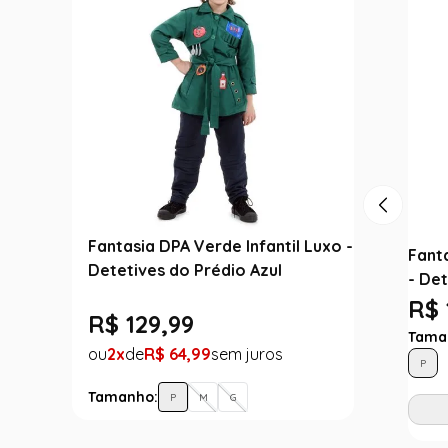
Fantasia DPA Verde Infantil Luxo -
Fant
Detetives do Prédio Azul
- Det
R$ 
R$
129
,
99
Tama
2
R$
64
,
99
P
Tamanho:
P
M
G