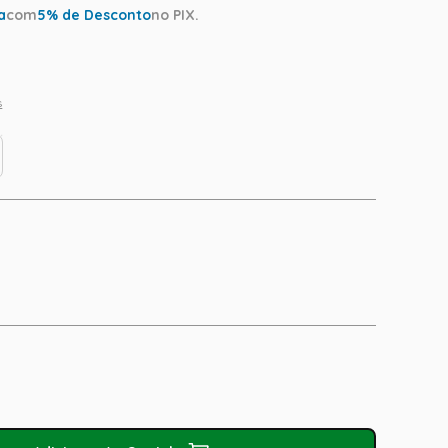
a
com
5
% de Desconto
no PIX.
s