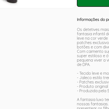
Informações do p
Os detetives mais
fantasia infantil 
leve na cor verde
patches exclusivo
botões e com dive
Com caimento sup
super estiloso e 
pequena viver a v
de DPA.
- Tecido leve e m
- Jaleco estilo tr
- Patches exclusi
- Produto origina
- Produzida pela
A fantasia luxo t
nossas fantasias.
presentear os filh