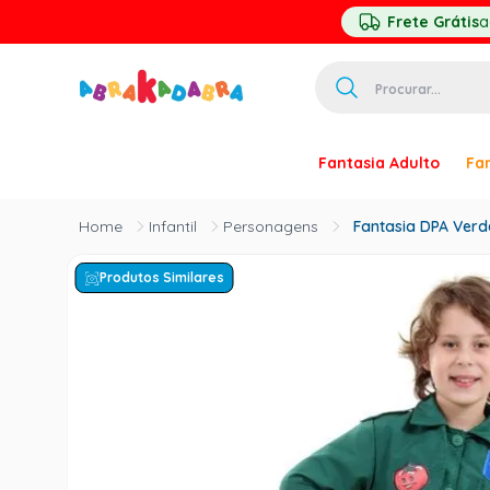
Frete Grátis
a
Procurar...
TERMOS MAIS 
Fantasia Adulto
Fan
1
º
homem ar
2
º
princesa
Infantil
Personagens
Fantasia DPA Verde
3
º
pirata
Produtos Similares
4
º
palhaço
5
º
mascara
6
º
paquita
7
º
harry pott
8
º
kpop
9
º
branca ne