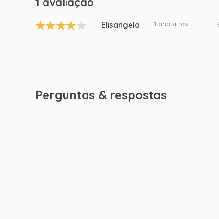
1 avaliação
Elisangela
1 ano atrás
Perguntas & respostas