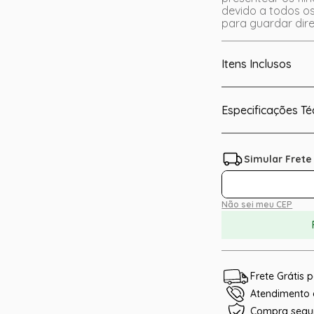
devido a todos o
para guardar dire
Itens Inclusos
Especificações Té
Não sei meu CEP
Frete Grátis
Atendimento e
Compra segu