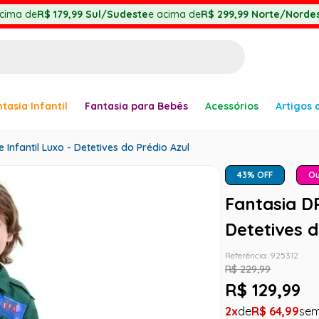
cima de
R$ 179,99
Sul/Sudeste
e acima de
R$ 299,99
Norte/Nordes
BUSCADOS
tasia Infantil
Fantasia para Bebês
Acessórios
Artigos 
anha
 Infantil Luxo - Detetives do Prédio Azul
43
% OFF
Ou
Fantasia DP
Detetives d
Referência
:
925312
er
R$
229
,
99
R$
129
,
99
2
R$
64
,
99
ve