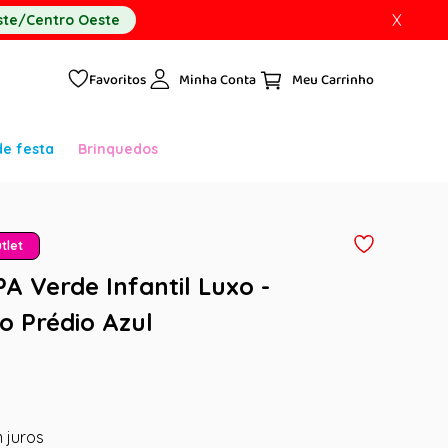
X
te/Centro Oeste
Favoritos
Minha Conta
de festa
Brinquedos
tlet
A Verde Infantil Luxo -
o Prédio Azul