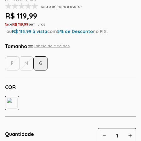
seja o primeiro a avaliar
R$
119
,
99
1
R$
119
,
99
ou
R$
113.99
à vista
com
5
% de Desconto
no PIX.
Tamanho
Tabela de Medidas
P
M
G
COR
Quantidade
－
＋