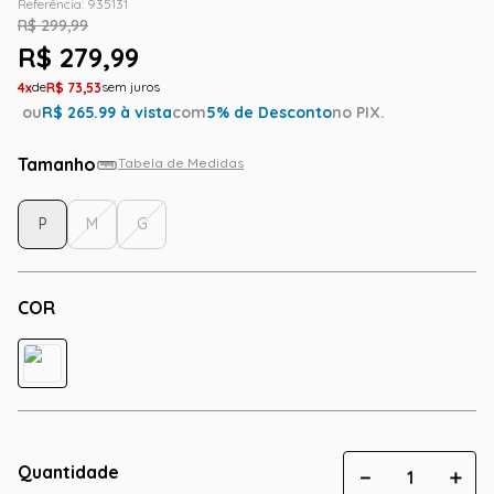
Referência
:
935131
R$
299
,
99
R$
279
,
99
4
R$
73
,
53
ou
R$
265.99
à vista
com
5
% de Desconto
no PIX.
Tamanho
Tabela de Medidas
P
M
G
COR
Quantidade
－
＋