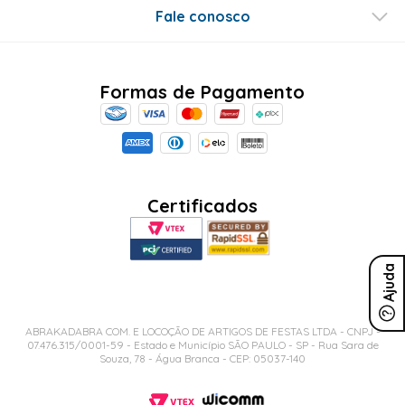
Fale conosco
Formas de Pagamento
Certificados
Ajuda
ABRAKADABRA COM. E LOCOÇÃO DE ARTIGOS DE FESTAS LTDA - CNPJ -
07.476.315/0001-59 - Estado e Município SÃO PAULO - SP - Rua Sara de
Souza, 78 - Água Branca - CEP: 05037-140