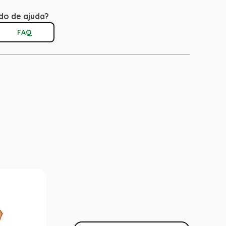
do de ajuda?
FAQ