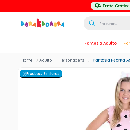
Frete Grátis
a
Procurar...
TERMOS MAIS 
Fantasia Adulto
Fan
1
º
homem ar
2
º
princesa
Adulto
Personagens
Fantasia Pedrita Ad
3
º
pirata
Produtos Similares
4
º
mascara
5
º
paquita
6
º
harry pott
7
º
palhaço
8
º
kpop
9
º
branca ne