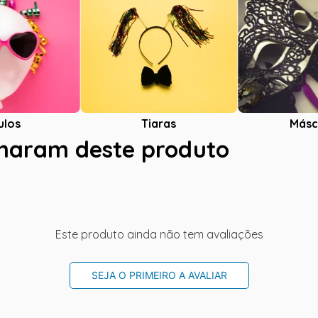
ulos
Tiaras
Másc
charam deste produto
Este produto ainda não tem avaliações
SEJA O PRIMEIRO A AVALIAR