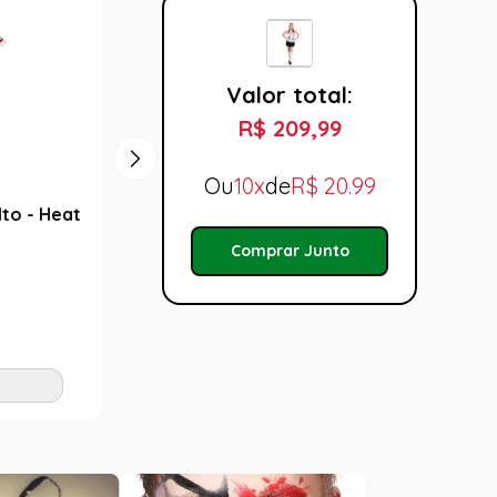
Valor total:
R$ 209,99
Ou
10x
de
R$
20.99
lto - Heat
Fantasia Abelha Adulto - Heat Girls
Fantas
R$ 149,99
R$ 1
Comprar Junto
Tamanho:
Taman
P
PP
P
Adicionar