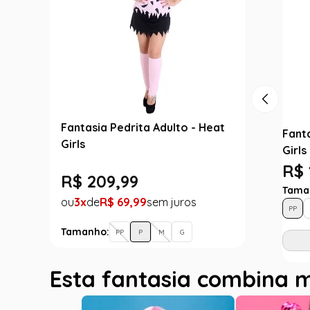
Fantasia Pedrita Adulto - Heat
Fant
Girls
Girls
R$ 
R$
209
,
99
Tama
3
R$
69
,
99
PP
Tamanho:
PP
P
M
G
Esta fantasia combina 