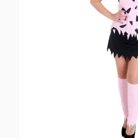
10
º
rumi