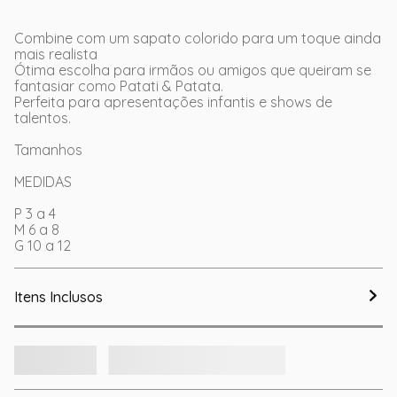
Combine com um sapato colorido para um toque ainda
mais realista
Ótima escolha para irmãos ou amigos que queiram se
fantasiar como Patati & Patata.
Perfeita para apresentações infantis e shows de
talentos.
Tamanhos
MEDIDAS
P 3 a 4
M 6 a 8
G 10 a 12
Itens Inclusos