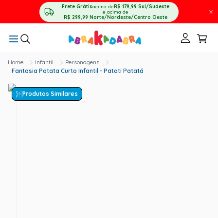
Frete Grátis
acima de
R$ 179,99
Sul/Sudeste
X
e acima de
R$ 299,99
Norte/Nordeste/Centro Oeste
Infantil
Personagens
Fantasia Patata Curto Infantil - Patati Patatá
Produtos Similares