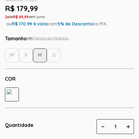
R$
179
,
99
2
R$
89
,
99
ou
R$
170.99
à vista
com
5
% de Desconto
no PIX.
Tamanho
Tabela de Medidas
PP
P
M
G
COR
Quantidade
－
＋