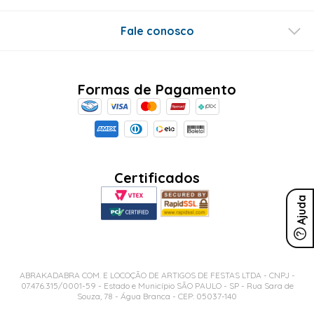
Fale conosco
Formas de Pagamento
Certificados
Ajuda
ABRAKADABRA COM. E LOCOÇÃO DE ARTIGOS DE FESTAS LTDA - CNPJ -
07.476.315/0001-59 - Estado e Município SÃO PAULO - SP - Rua Sara de
Souza, 78 - Água Branca - CEP: 05037-140