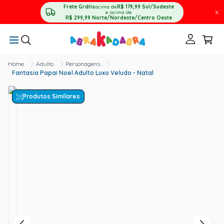
Frete Grátis
acima de
R$ 179,99
Sul/Sudeste
X
e acima de
R$ 299,99
Norte/Nordeste/Centro Oeste
Adulto
Personagens
Fantasia Papai Noel Adulto Luxo Veludo - Natal
Produtos Similares