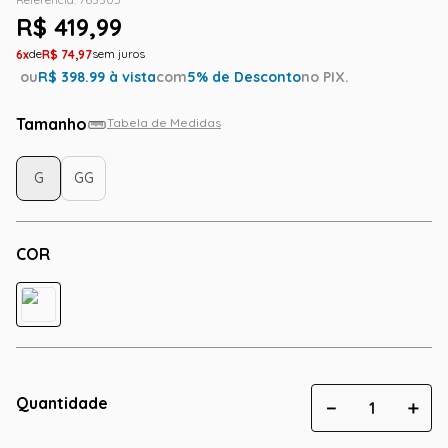
R$
419
,
99
6
R$
74
,
97
ou
R$
398.99
à vista
com
5
% de Desconto
no PIX.
Tamanho
Tabela de Medidas
G
GG
COR
Quantidade
－
＋