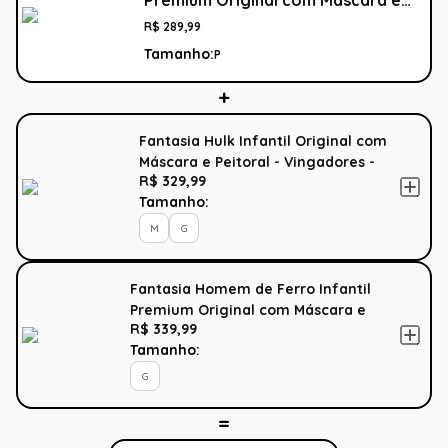
Premium Original com Máscara e
Peitoral - Vingadores - Marvel
R$
289
,
99
Tamanho:
P
Fantasia Hulk Infantil Original com
Máscara e Peitoral - Vingadores -
R$ 329,99
Marvel
Tamanho:
M
G
Fantasia Homem de Ferro Infantil
Premium Original com Máscara e
R$ 339,99
Peitoral - Vingadores - Marvel
Tamanho:
G