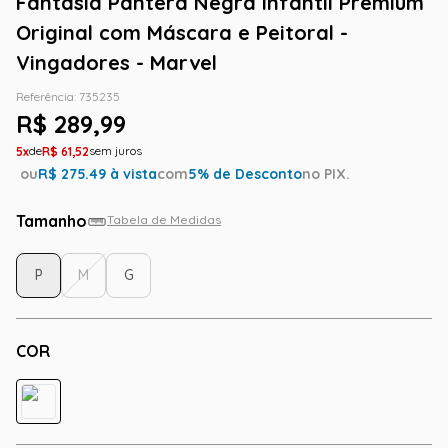
Fantasia Pantera Negra Infantil Premium
Original com Máscara e Peitoral -
Vingadores - Marvel
Referência
:
735235
R$
289
,
99
5
R$
61
,
52
ou
R$
275.49
à vista
com
5
% de Desconto
no PIX.
Tamanho
Tabela de Medidas
P
M
G
COR