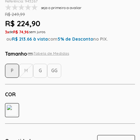
Referência
:
943267
seja o primeiro a avaliar
R$
249
,
99
R$
224
,
90
3
R$
74
,
96
ou
R$
213.66
à vista
com
5
% de Desconto
no PIX.
Tamanho
Tabela de Medidas
P
M
G
GG
COR