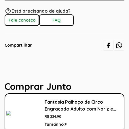
Está precisando de ajuda?
Fale conosco
FAQ
Compartilhar
Comprar Junto
Fantasia Palhaço de Circo
Engraçado Adulto com Nariz e
Peruca
R$
224
,
90
Tamanho:
P