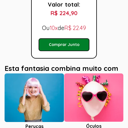
Valor total:
R$ 224,90
Ou
10x
de
R$
22.49
Comprar Junto
Esta fantasia combina muito com
Óculos
Perucas