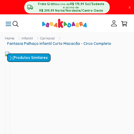
Frete Grátis
acima de
R$ 179,99
Sul/Sudeste
X
e acima de
R$ 299,99
Norte/Nordeste/Centro Oeste
Infantil
Carnaval
Fantasia Palhaço Infantil Curto Macacão - Circo Completo
Produtos Similares