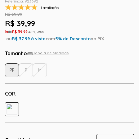
Referência
:
923692
1 avaliação
R$
69
,
99
R$
39
,
99
1
R$
39
,
99
ou
R$
37.99
à vista
com
5
% de Desconto
no PIX.
Tamanho
Tabela de Medidas
PP
P
M
COR