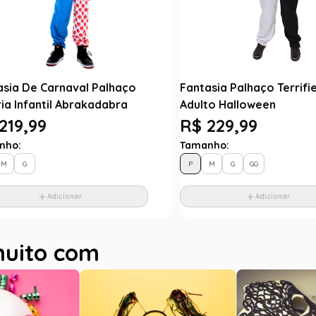
asia De Carnaval Palhaço
Fantasia Palhaço Terrif
ia Infantil Abrakadabra
Adulto Halloween
219,99
R$ 229,99
nho:
Tamanho:
M
G
P
M
G
GG
Adicionar
Adicionar
muito com