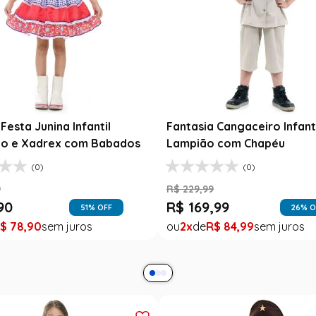
esta Junina Bebê Menina
Saia Infantil Festa Junina 
a Rosa Floral com Renda
Xadrez Preto com Girasso
9
R$
129
,
99
99
R$
78
,
90
47
% OFF
39
% O
$
99
,
99
1
R$
78
,
90