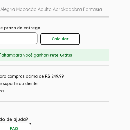
 Alegria Macacão Adulto Abrakadabra Fantasia
Calcular O Frete
Faltam
para você ganhar
Frete Grátis
 para compras acima de R$ 249,99
 suporte ao cliente
ra
do de ajuda?
FAQ