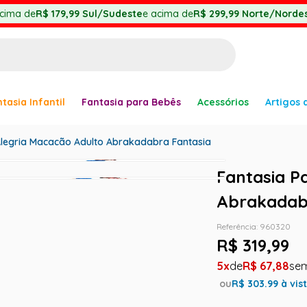
cima de
R$ 179,99
Sul/Sudeste
e acima de
R$ 299,99
Norte/Nordes
BUSCADOS
tasia Infantil
Fantasia para Bebês
Acessórios
Artigos 
anha
Alegria Macacão Adulto Abrakadabra Fantasia
Fantasia P
Abrakadab
Referência
:
960320
R$
319
,
99
er
5
R$
67
,
88
ou
R$
303.99
à vis
ve