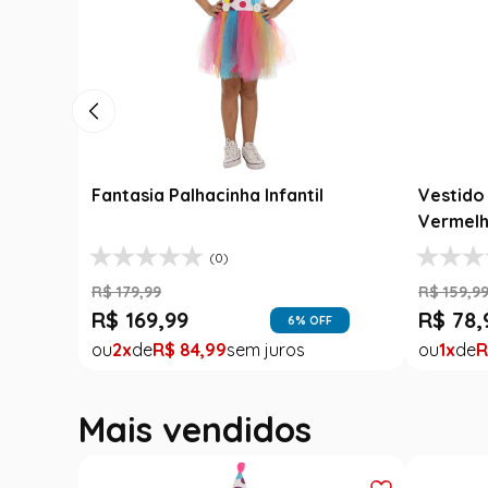
Roupa F
Fantasi
R$
189
,
9
Luxo
Fantasia Festa Junina Adulto
R$
99
,
Jardineira Xadrez Caipira Azul
R$
139
,
99
1
R
R$
99
,
99
29
% OFF
1
R$
99
,
99
FF
Mais vendidos