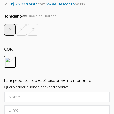
ou
R$
75.99
à vista
com
5
% de Desconto
no PIX.
Tamanho
Tabela de Medidas
P
M
G
COR
Este produto não está disponível no momento
Quero saber quando estiver disponível