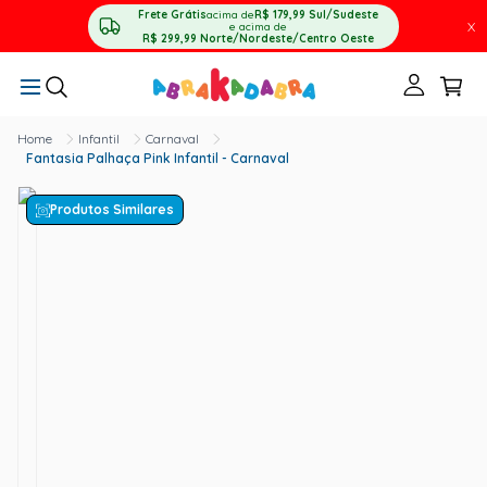
Frete Grátis
acima de
R$ 179,99
Sul/Sudeste
X
e acima de
R$ 299,99
Norte/Nordeste/Centro Oeste
Infantil
Carnaval
Fantasia Palhaça Pink Infantil - Carnaval
Produtos Similares