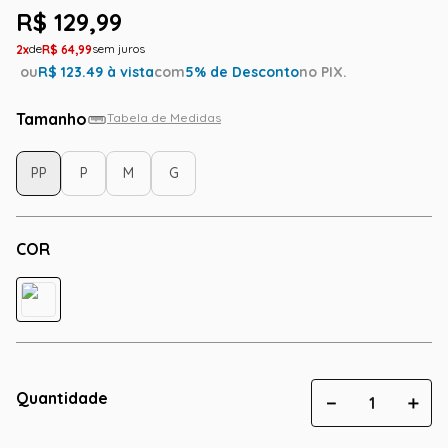
R$
129
,
99
2
R$
64
,
99
ou
R$
123.49
à vista
com
5
% de Desconto
no PIX.
Tamanho
Tabela de Medidas
PP
P
M
G
COR
Quantidade
－
＋