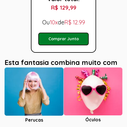
R$ 129,99
Ou
10x
de
R$
12.99
Comprar Junto
Esta fantasia combina muito com
Óculos
Perucas