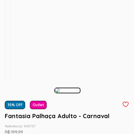
35
% OFF
Outlet
Fantasia Palhaça Adulto - Carnaval
Referência
:
943737
R$
199
,
99