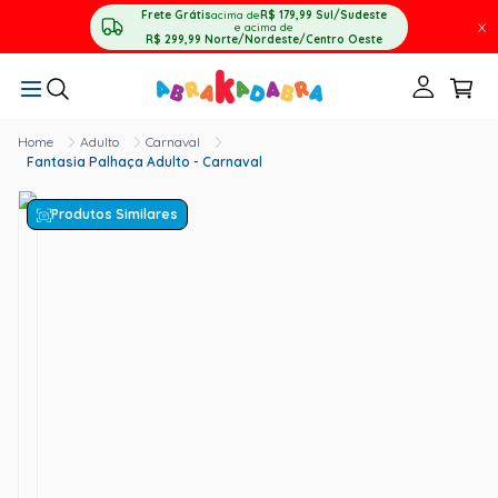
Frete Grátis
acima de
R$ 179,99
Sul/Sudeste
X
e acima de
R$ 299,99
Norte/Nordeste/Centro Oeste
Adulto
Carnaval
Fantasia Palhaça Adulto - Carnaval
Produtos Similares