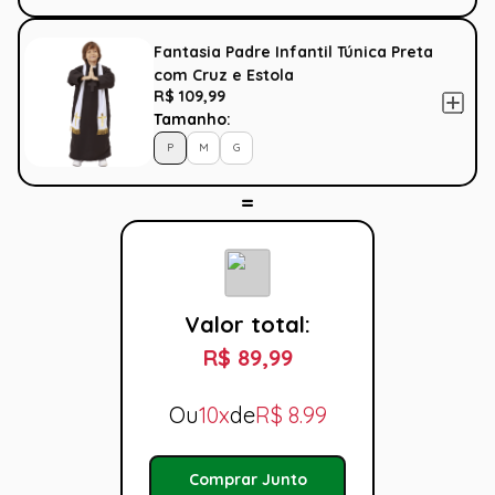
Fantasia Padre Infantil Túnica Preta
com Cruz e Estola
R$ 109,99
Tamanho:
P
M
G
Valor total:
R$ 89,99
Ou
10x
de
R$
8.99
Comprar Junto