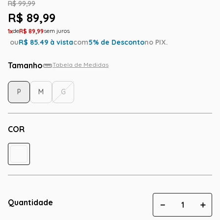
R$
99
,
99
R$
89
,
99
1
R$
89
,
99
ou
R$
85.49
à vista
com
5
% de Desconto
no PIX.
Tamanho
Tabela de Medidas
P
M
G
COR
Quantidade
－
＋