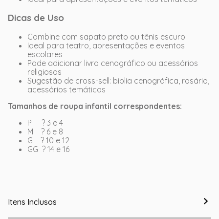
Dicas de Uso
Combine com sapato preto ou tênis escuro
Ideal para teatro, apresentações e eventos
escolares
Pode adicionar livro cenográfico ou acessórios
religiosos
Sugestão de cross-sell: bíblia cenográfica, rosário,
acessórios temáticos
Tamanhos de roupa infantil correspondentes:
P ? 3 e 4
M ? 6 e 8
G ? 10 e 12
GG ? 14 e 16
Itens Inclusos