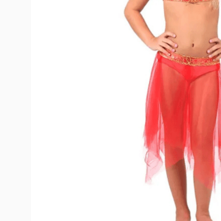
10
º
rumi