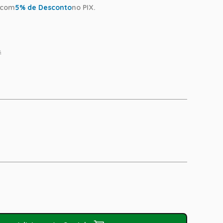
com
5
% de Desconto
no PIX.
s