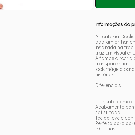
Informações do p
A Fantasia Odalis
adoram brilhar e
Inspirada na trad
traz um visual en
A fantasia recri
transparências e
look mágico para
histórias.
Diferenciais:
Conjunto completo
Acabamento com 
sofisticado.
Tecido leve e conf
Perfeita para apr
e Carnaval.