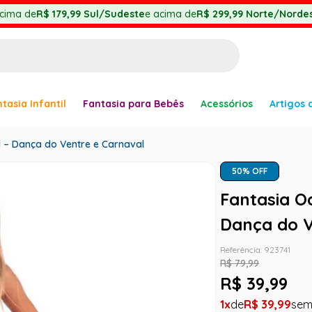
cima de
R$ 179,99
Sul/Sudeste
e acima de
R$ 299,99
Norte/Nordes
BUSCADOS
tasia Infantil
Fantasia para Bebês
Acessórios
Artigos 
anha
il – Dança do Ventre e Carnaval
50
% OFF
Fantasia Od
Dança do V
er
Referência
:
923741
R$
79
,
99
R$
39
,
99
1
R$
39
,
99
ve