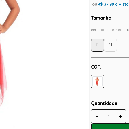
ou
R$
37.99
à vista
Tamanho
Tabela de Medida
P
M
COR
Quantidade
－
＋