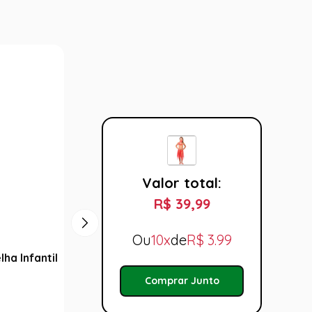
Valor total:
R$ 39,99
Ou
10x
de
R$
3.99
ha Infantil
Fantasia Odalisca Infantil Luxo
Fantas
Femini
R$ 39,99
Comprar Junto
R$ 1
Tamanho: