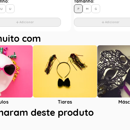
nho:
Tamanho:
U
U
P
M
G
Adicionar
Adicionar
muito com
ulos
Tiaras
Másc
charam deste produto