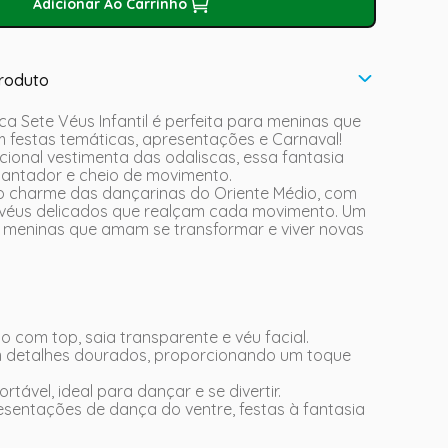
Adicionar Ao Carrinho
roduto
ca Sete Véus Infantil é perfeita para meninas que
m festas temáticas, apresentações e Carnaval!
icional vestimenta das odaliscas, essa fantasia
cantador e cheio de movimento.
a o charme das dançarinas do Oriente Médio, com
 véus delicados que realçam cada movimento. Um
 meninas que amam se transformar e viver novas
 com top, saia transparente e véu facial.
detalhes dourados, proporcionando um toque
ortável, ideal para dançar e se divertir.
esentações de dança do ventre, festas à fantasia