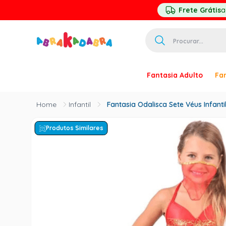
Frete Grátis
a
Procurar...
TERMOS MAIS 
Fantasia Adulto
Fan
1
º
homem ar
2
º
princesa
Infantil
Fantasia Odalisca Sete Véus Infant
3
º
pirata
Produtos Similares
4
º
mascara
5
º
paquita
6
º
harry pott
7
º
palhaço
8
º
kpop
9
º
branca ne