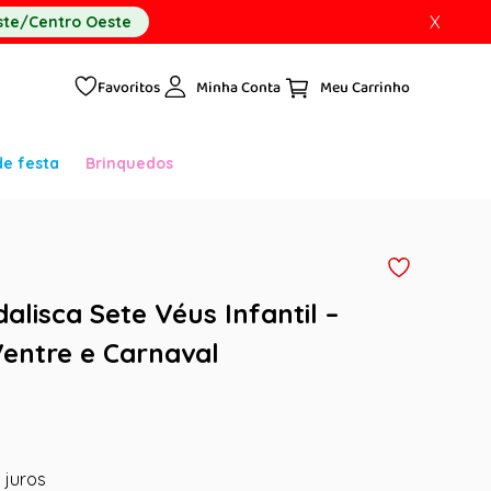
X
te/Centro Oeste
Favoritos
Minha Conta
de festa
Brinquedos
alisca Sete Véus Infantil –
entre e Carnaval