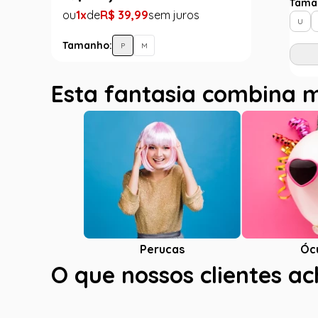
Tama
1
R$
39
,
99
U
Tamanho:
P
M
Esta fantasia combina 
Óc
Perucas
O que nossos clientes a