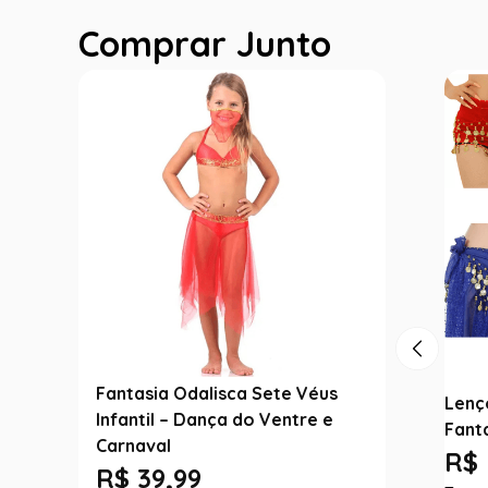
Comprar Junto
Fantasia Odalisca Sete Véus
Lenç
Infantil – Dança do Ventre e
Fant
Carnaval
R$ 
R$
39
,
99