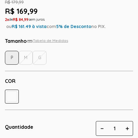
R$
179
,
99
R$
169
,
99
2
R$
84
,
99
ou
R$
161.49
à vista
com
5
% de Desconto
no PIX.
Tamanho
Tabela de Medidas
P
M
G
COR
Quantidade
－
＋