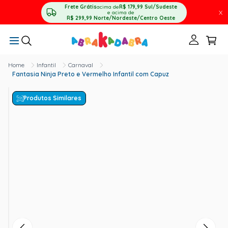
Frete Grátis
acima de
R$ 179,99
Sul/Sudeste
X
e acima de
R$ 299,99
Norte/Nordeste/Centro Oeste
Infantil
Carnaval
Fantasia Ninja Preto e Vermelho Infantil com Capuz
Produtos Similares