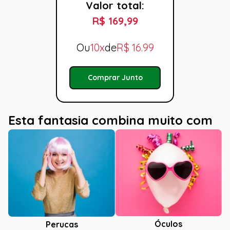
Valor total:
R$ 169,99
Ou
10x
de
R$
16.99
Comprar Junto
Esta fantasia combina muito com
Óculos
Perucas