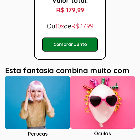
Valor total:
R$ 179,99
Ou
10x
de
R$
17.99
Comprar Junto
Esta fantasia combina muito com
Óculos
Perucas