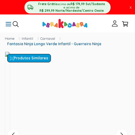
Frete Grátis
acima de
R$ 179,99
Sul/Sudeste
X
e acima de
R$ 299,99
Norte/Nordeste/Centro Oeste
Infantil
Carnaval
Fantasia Ninja Longo Verde Infantil - Guerreiro Ninja
Produtos Similares