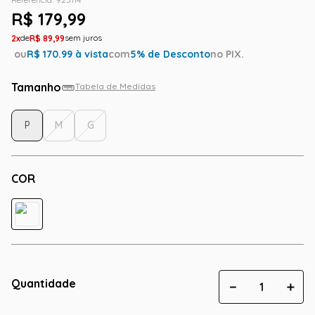
R$
179
,
99
2
R$
89
,
99
ou
R$
170.99
à vista
com
5
% de Desconto
no PIX.
Tamanho
Tabela de Medidas
P
M
G
COR
Quantidade
－
＋