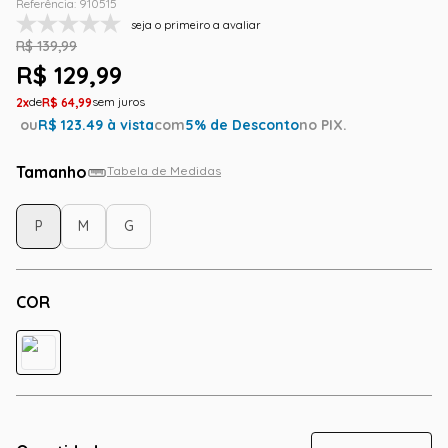
Referência
:
910515
seja o primeiro a avaliar
R$
139
,
99
R$
129
,
99
2
R$
64
,
99
ou
R$
123.49
à vista
com
5
% de Desconto
no PIX.
Tamanho
Tabela de Medidas
P
M
G
COR