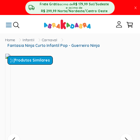
Frete Grátis
acima de
R$ 179,99
Sul/Sudeste
X
e acima de
R$ 299,99
Norte/Nordeste/Centro Oeste
Infantil
Carnaval
Fantasia Ninja Curto Infantil Pop - Guerreiro Ninja
Produtos Similares