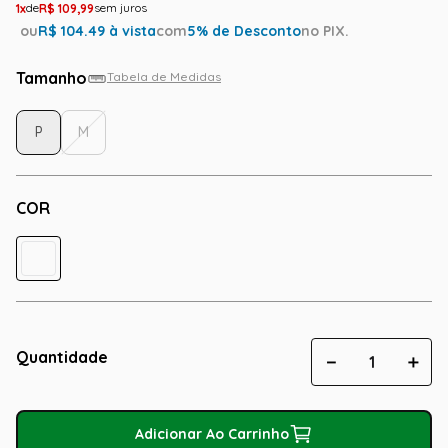
1
R$
109
,
99
ou
R$
104.49
à vista
com
5
% de Desconto
no PIX.
Tamanho
Tabela de Medidas
P
M
COR
Quantidade
－
＋
Adicionar Ao Carrinho