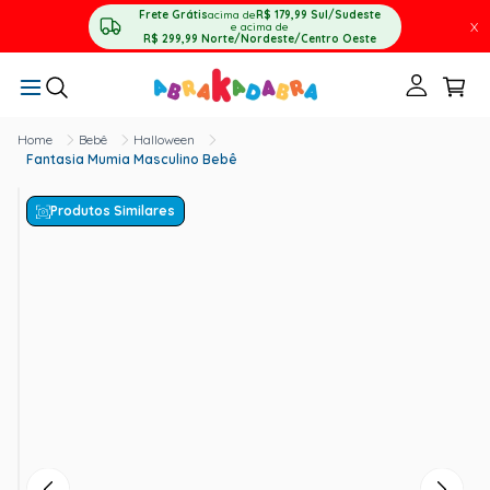
Frete Grátis
acima de
R$ 179,99
Sul/Sudeste
X
e acima de
R$ 299,99
Norte/Nordeste/Centro Oeste
Bebê
Halloween
Fantasia Mumia Masculino Bebê
Produtos Similares