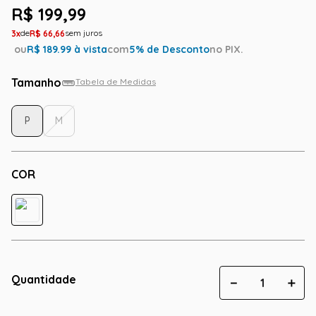
R$
199
,
99
3
R$
66
,
66
ou
R$
189.99
à vista
com
5
% de Desconto
no PIX.
Tamanho
Tabela de Medidas
P
M
COR
Quantidade
－
＋