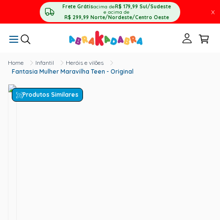
Frete Grátis
acima de
R$ 179,99
Sul/Sudeste
X
e acima de
R$ 299,99
Norte/Nordeste/Centro Oeste
Infantil
Heróis e vilões
Fantasia Mulher Maravilha Teen - Original
Produtos Similares