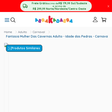
Frete Grátis
acima de
R$ 179,99
Sul/Sudeste
X
e acima de
R$ 299,99
Norte/Nordeste/Centro Oeste
Adulto
Carnaval
Fantasia Mulher Das Cavernas Adulto - Idade das Pedras - Carnaval
Produtos Similares