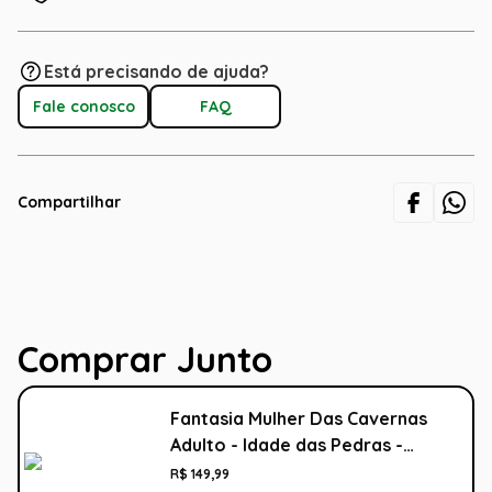
Está precisando de ajuda?
Fale conosco
FAQ
Compartilhar
Comprar Junto
Fantasia Mulher Das Cavernas
Adulto - Idade das Pedras -
Carnaval
R$
149
,
99