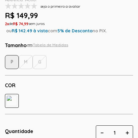
seja o primeiro a avaliar
R$
149
,
99
2
R$
74
,
99
ou
R$
142.49
à vista
com
5
% de Desconto
no PIX.
Tamanho
Tabela de Medidas
P
M
G
COR
Quantidade
－
＋