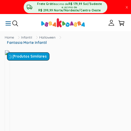
Frete Grátis
acima de
R$ 179,99
Sul/Sudeste
X
e acima de
R$ 299,99
Norte/Nordeste/Centro Oeste
Infantil
Halloween
Fantasia Morte Infantil
Produtos Similares