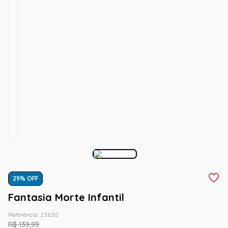
29
% OFF
Fantasia Morte Infantil
Referência
:
23630
R$
139
,
99