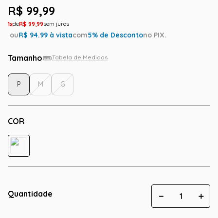
R$
99
,
99
1
R$
99
,
99
ou
R$
94.99
à vista
com
5
% de Desconto
no PIX.
Tamanho
Tabela de Medidas
P
M
G
COR
Quantidade
－
＋