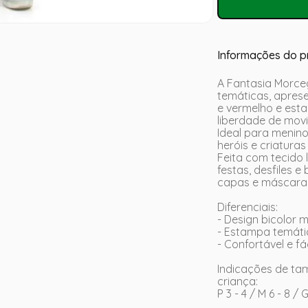
Informações do p
A Fantasia Morcegu
temáticas, apres
e vermelho e est
liberdade de mov
Ideal para menin
heróis e criaturas
Feita com tecido 
festas, desfiles 
capas e máscaras
Diferenciais:
- Design bicolor
- Estampa temát
- Confortável e fác
Indicações de t
criança:
P 3 - 4 / M 6 - 8 / 