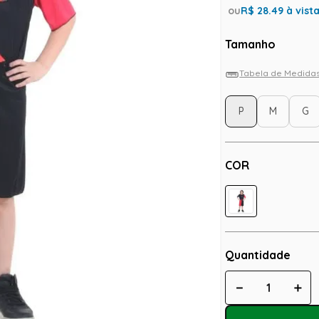
ou
R$
28.49
à vist
Tamanho
Tabela de Medida
P
M
G
COR
Quantidade
－
＋