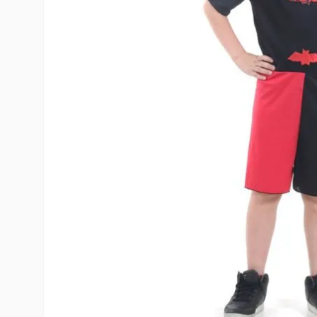
10
º
toy story