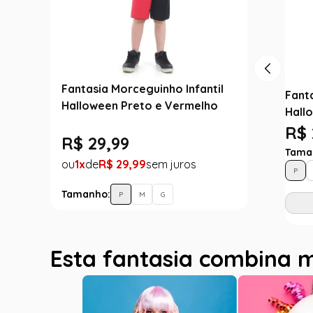
Fantasia Morceguinho Infantil
Fant
Halloween Preto e Vermelho
Hall
R$ 
R$
29
,
99
Tama
1
R$
29
,
99
P
Tamanho:
P
M
G
Esta fantasia combina 