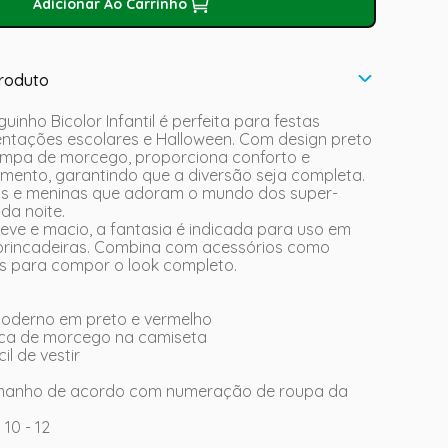
Adicionar Ao Carrinho
roduto
inho Bicolor Infantil é perfeita para festas
entações escolares e Halloween. Com design preto
ampa de morcego, proporciona conforto e
imento, garantindo que a diversão seja completa.
os e meninas que adoram o mundo dos super-
 da noite.
leve e macio, a fantasia é indicada para uso em
e brincadeiras. Combina com acessórios como
 para compor o look completo.
 moderno em preto e vermelho
ica de morcego na camiseta
il de vestir
amanho de acordo com numeração de roupa da
G 10 - 12