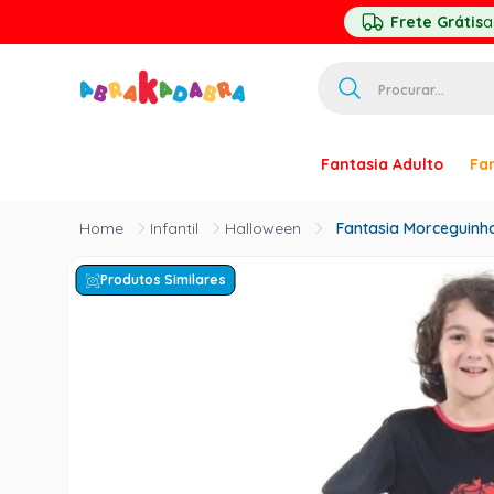
Frete Grátis
a
Procurar...
TERMOS MAIS 
Fantasia Adulto
Fan
1
º
homem ar
2
º
princesa
Infantil
Halloween
Fantasia Morceguinho
3
º
palhaço
Produtos Similares
4
º
pirata
5
º
mascara
6
º
paquita
7
º
harry pott
8
º
kpop
9
º
branca ne