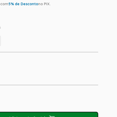
a
com
5
% de Desconto
no PIX.
s