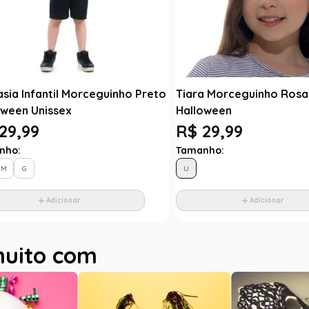
asia Infantil Morceguinho Preto
Tiara Morceguinho Rosa I
oween Unissex
Halloween
29,99
R$ 29,99
nho:
Tamanho:
M
G
U
Adicionar
Adicionar
muito com