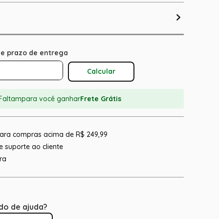
Calcular O Frete
Faltam
para você ganhar
Frete Grátis
 para compras acima de R$ 249,99
 suporte ao cliente
ra
do de ajuda?