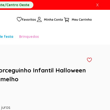
X
te/Centro Oeste
Favoritos
Minha Conta
de festa
Brinquedos
orceguinho Infantil Halloween
rmelho