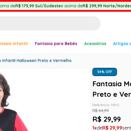
cima de
R$ 179,99
Sul/Sudeste
e acima de
R$ 299,99
Norte/Nordes
BUSCADOS
tasia Infantil
Fantasia para Bebês
Acessórios
Artigos 
anha
 Infantil Halloween Preto e Vermelho
54
% OFF
Fantasia M
Preto e Ve
Referência
:
58112
er
R$
64
,
99
R$
29
,
99
1
R$
29
,
99
ve