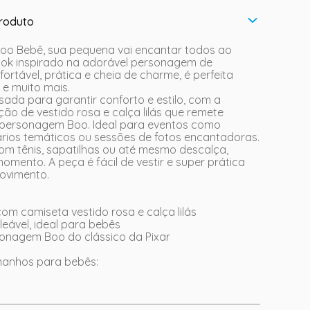
roduto
oo Bebê, sua pequena vai encantar todos ao
ook inspirado na adorável personagem de
fortável, prática e cheia de charme, é perfeita
 e muito mais.
nsada para garantir conforto e estilo, com a
ão de vestido rosa e calça lilás que remete
personagem Boo. Ideal para eventos como
ários temáticos ou sessões de fotos encantadoras.
om tênis, sapatilhas ou até mesmo descalça,
ento. A peça é fácil de vestir e super prática
ovimento.
om camiseta vestido rosa e calça lilás
leável, ideal para bebês
ersonagem Boo do clássico da Pixar
manhos para bebês: