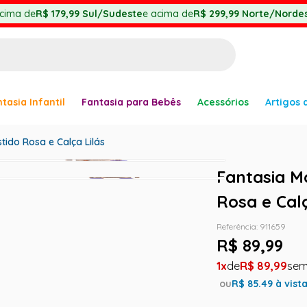
cima de
R$ 179,99
Sul/Sudeste
e acima de
R$ 299,99
Norte/Nordes
BUSCADOS
tasia Infantil
Fantasia para Bebês
Acessórios
Artigos 
anha
ido Rosa e Calça Lilás
Fantasia M
Rosa e Calç
Referência
:
911659
er
R$
89
,
99
1
R$
89
,
99
ou
R$
85.49
à vist
ve