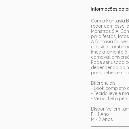
Informações do p
Com a Fantasia B
redor com esse l
Monstros S.A. Con
para festas, fotos
A fantasia foi pe
clássica combinaç
imediatamente à 
carnaval, anivers
Pode ser usada c
dependendo do mom
para bebês em m
Diferenciais:
- Look completo c
- Tecido leve e ma
- Visual fiel à p
Disponível em ta
P - 1 Ano
M - 2 Anos