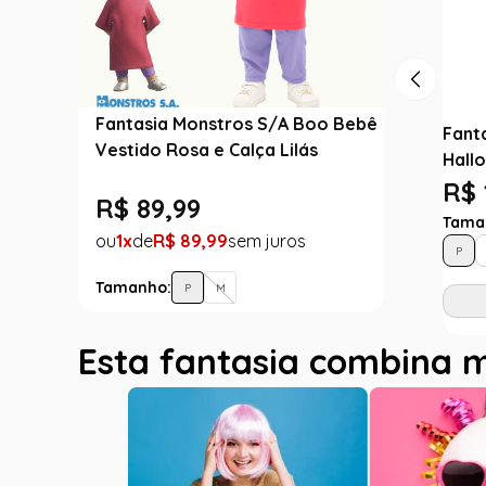
Fantasia Monstros S/A Boo Bebê
Fant
Vestido Rosa e Calça Lilás
Hall
R$ 
R$
89
,
99
Tama
1
R$
89
,
99
P
Tamanho:
P
M
Esta fantasia combina 