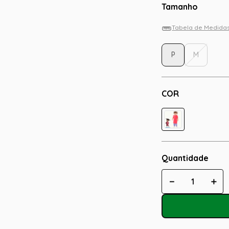
Tamanho
Tabela de Medida
P
M
COR
Quantidade
－
＋