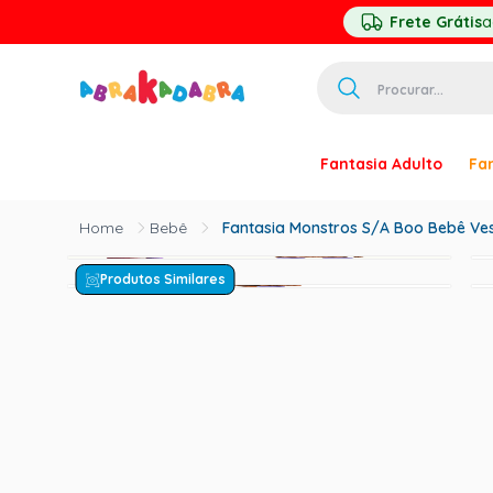
Frete Grátis
a
Procurar...
TERMOS MAIS 
Fantasia Adulto
Fan
1
º
homem ar
2
º
princesa
Bebê
Fantasia Monstros S/A Boo Bebê Vest
3
º
pirata
Produtos Similares
4
º
mascara
5
º
paquita
6
º
harry pott
7
º
palhaço
8
º
kpop
9
º
branca ne