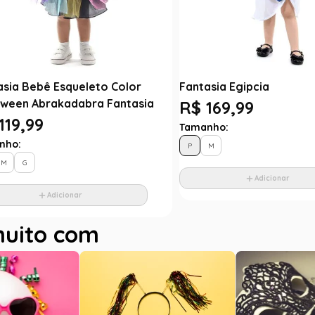
asia Bebê Esqueleto Color
Fantasia Egipcia
oween Abrakadabra Fantasia
R$ 169,99
119,99
Tamanho:
nho:
P
M
M
G
Adicionar
Adicionar
muito com