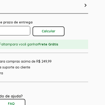
Calcular O Frete
Faltam
para você ganhar
Frete Grátis
 para compras acima de R$ 249,99
 suporte ao cliente
ra
do de ajuda?
FAQ