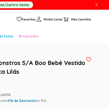
X
te/Centro Oeste
Favoritos
Minha Conta
de festa
Brinquedos
onstros S/A Boo Bebê Vestido
a Lilás
a
com
5
% de Desconto
no PIX.