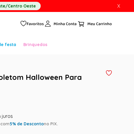
X
te/Centro Oeste
Favoritos
Minha Conta
de festa
Brinquedos
oletom Halloween Para
a
com
5
% de Desconto
no PIX.