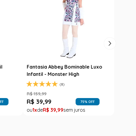
Carimbó
Saia Festa Junina Infantil Branca
l
Noivinha com Fitas Coloridas
R$
78
,
90
R$
49
,
99
FF
37
% OFF
1
R$
49
,
99