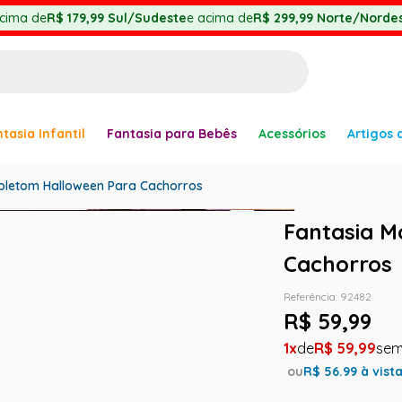
cima de
R$ 179,99
Sul/Sudeste
e acima de
R$ 299,99
Norte/Nordes
BUSCADOS
tasia Infantil
Fantasia para Bebês
Acessórios
Artigos 
anha
oletom Halloween Para Cachorros
Fantasia M
Cachorros
Referência
:
92482
er
R$
59
,
99
1
R$
59
,
99
ou
R$
56.99
à vist
ve