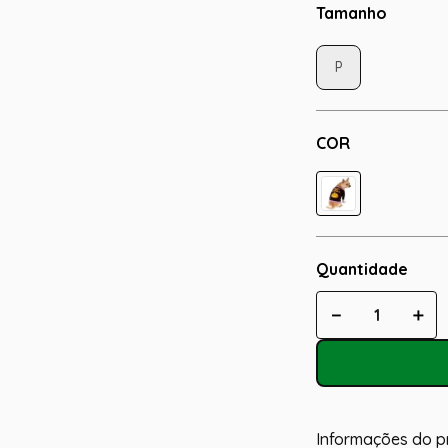
Tamanho
P
COR
Quantidade
－
＋
Informações do p