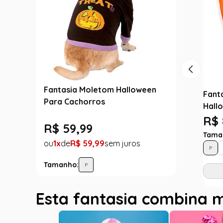
Fantasia Moletom Halloween
Fant
Para Cachorros
Hall
R$ 
R$
59
,
99
Tama
1
R$
59
,
99
P
Tamanho:
P
Esta fantasia combina 