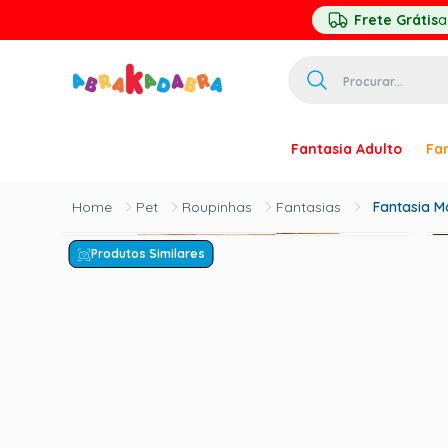
Frete Grátis
a
Procurar...
TERMOS MAIS 
Fantasia Adulto
Fan
1
º
homem ar
2
º
princesa
Pet
Roupinhas
Fantasias
Fantasia M
3
º
pirata
Produtos Similares
4
º
mascara
5
º
paquita
6
º
harry pott
7
º
palhaço
8
º
kpop
9
º
branca ne