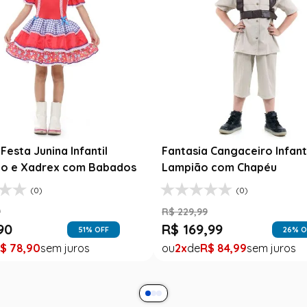
esta Junina Bebê Menina
Saia Infantil Festa Junina 
a Rosa Floral com Renda
Xadrez Preto com Girasso
9
R$
129
,
99
99
R$
78
,
90
47
% OFF
39
% O
$
99
,
99
1
R$
78
,
90