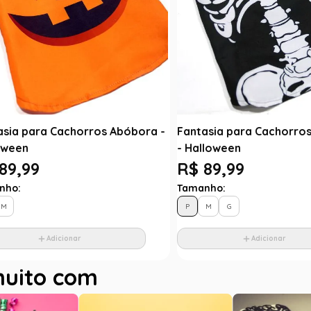
asia para Cachorros Abóbora -
Fantasia para Cachorros
oween
- Halloween
89,99
R$ 89,99
nho:
Tamanho:
M
P
M
G
Adicionar
Adicionar
muito com