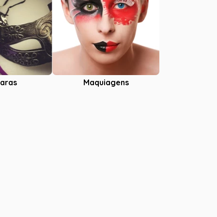
aras
Maquiagens